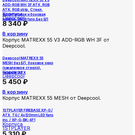
ADD-RGB WH 3F ATX, RGB
ATX, RGB strip, Стекл.
Корпуса
фронтальная и боковая
Deepcool
панели, 3RGB fans,Без БП
8 340
₽
В корзину
Корпус MATREXX 55 V3 ADD-RGB WH 3F от
Deepcool.
Deepcool MATREXX 55
MESH без БП, боковое окно
(закаленное стекло),
Корпуса
черный, ATX
Deepcool
5 450
₽
В корзину
Корпус MATREXX 55 MESH от Deepcool.
1STPLAYER FIREBASE XP-G /
ATX, TG / 4x120mm LED fans
inc. / XP-G-BK-4F1
Корпуса
1STPLAYER
5 310
₽