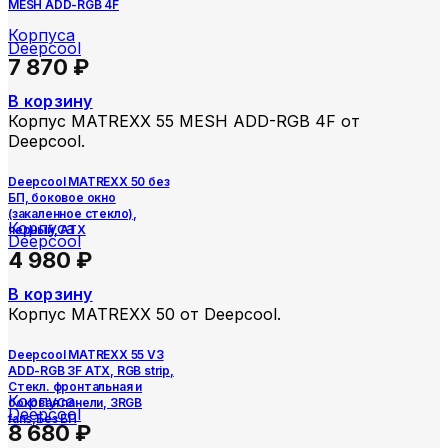
MESH ADD-RGB 4F
Корпуса
Deepcool
7 870
₽
В корзину
Корпус MATREXX 55 MESH ADD-RGB 4F от
Deepcool.
Deepcool MATREXX 50 без
БП, боковое окно
(закаленное стекло),
Корпуса
черный, ATX
Deepcool
4 980
₽
В корзину
Корпус MATREXX 50 от Deepcool.
Deepcool MATREXX 55 V3
ADD-RGB 3F ATX, RGB strip,
Стекл. фронтальная и
Корпуса
боковая панели, 3RGB
Deepcool
fans,Без БП
8 680
₽