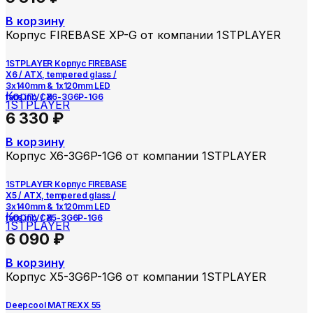
В корзину
Корпус FIREBASE XP-G от компании 1STPLAYER
1STPLAYER Корпус FIREBASE
X6 / ATX, tempered glass /
3x140mm & 1x120mm LED
Корпуса
fans inc. / X6-3G6P-1G6
1STPLAYER
6 330
₽
В корзину
Корпус X6-3G6P-1G6 от компании 1STPLAYER
1STPLAYER Корпус FIREBASE
X5 / ATX, tempered glass /
3x140mm & 1x120mm LED
Корпуса
fans inc. / X5-3G6P-1G6
1STPLAYER
6 090
₽
В корзину
Корпус X5-3G6P-1G6 от компании 1STPLAYER
Deepcool MATREXX 55