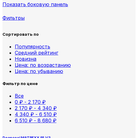
Показать боковую панель
Фильтры
Сортировать по
Популярность
Средний рейтинг
Новизна
Цена: по возрастанию
Цена: по убыванию
Фильтр по цене
Все
0
₽
-
2 170
₽
2 170
₽
-
4 340
₽
4 340
₽
-
6 510
₽
6 510
₽
-
8 680
₽
Deepcool MATREXX 55 V3