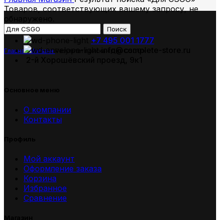
Товаров, соответствующих вашему запросу, не
обнаружено.
Поиск
+7 495 001 1777
info@complete-store.ru
Главная
Магазин
Результат поиска «Для СSGO»
2-й Хорошёвский проезд, 9к1
Основное меню
О компании
Контакты
Профиль
Мой аккаунт
Оформление заказа
Корзина
Избранное
Сравнение
Магазин