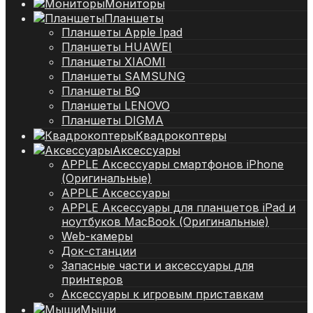
Мониторы
Планшеты
Планшеты Apple Ipad
Планшеты HUAWEI
Планшеты XIAOMI
Планшеты SAMSUNG
Планшеты BQ
Планшеты LENOVO
Планшеты DIGMA
Квадрокоптеры
Аксессуары
APPLE Аксессуары смартфонов iPhone
(Оригинальные)
APPLE Аксессуары
APPLE Аксессуары для планшетов iPad и
ноутбуков MacBook (Оригинальные)
Web-камеры
Док-станции
Запасные части и аксессуары для
принтеров
Аксессуары к игровым приставкам
Мыши