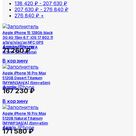
138 420
₽
-
207 630
₽
207 630
₽
-
276 840
₽
276 840
₽
+
Apple iPhone 15 128Gb black
3G 4G 1Sim 6.1″ iOS 17 802.11
a/b/g/n/ac/ax NFC GPS
Apple IPhone
A3090 MTP03ZD/A
71 260
₽
(eSim+Sim Европа)
В корзину
Apple iPhone 16 Pro Max
512GB Desert Titanium
[MYWN3AH/A] (Sim+eSim)
Apple IPhone
(A3295)
167 230
₽
В корзину
Apple iPhone 16 Pro Max
512GB Natural Titanium
[MYWP3AE/A] (Sim+eSim
Apple IPhone
ОАЭ)
171 580
₽