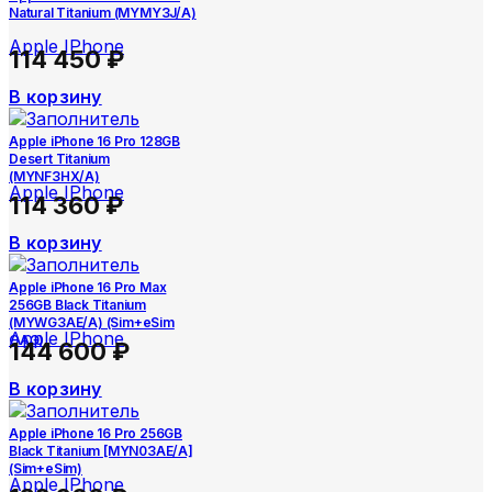
Natural Titanium (MYMY3J/A)
Apple IPhone
114 450
₽
В корзину
Apple iPhone 16 Pro 128GB
Desert Titanium
(MYNF3HX/A)
Apple IPhone
114 360
₽
В корзину
Apple iPhone 16 Pro Max
256GB Black Titanium
(MYWG3AE/A) (Sim+eSim
Apple IPhone
ОАЭ)
144 600
₽
В корзину
Apple iPhone 16 Pro 256GB
Black Titanium [MYN03AE/A]
(Sim+eSim)
Apple IPhone