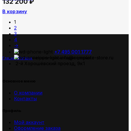
132 200
₽
В корзину
1
2
3
4
→
+7 495 001 1777
info@complete-store.ru
Главная
Магазин
Результат поиска «Apple iphone»
2-й Хорошёвский проезд, 9к1
Основное меню
О компании
Контакты
Профиль
Мой аккаунт
Оформление заказа