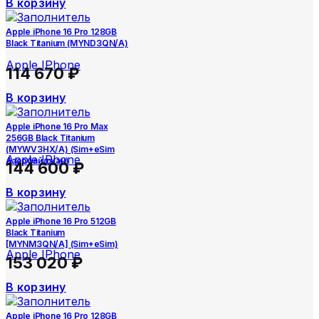
В корзину
Apple iPhone 16 Pro 128GB
Black Titanium (MYND3QN/A)
Apple IPhone
114 670
₽
В корзину
Apple iPhone 16 Pro Max
256GB Black Titanium
(MYWV3HX/A) (Sim+eSim
Apple IPhone
Азербайджан)
144 600
₽
В корзину
Apple iPhone 16 Pro 512GB
Black Titanium
[MYNM3QN/A] (Sim+eSim)
Apple IPhone
153 020
₽
В корзину
Apple iPhone 16 Pro 128GB