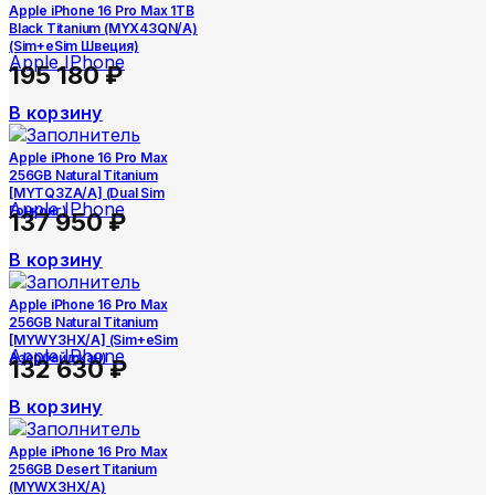
Apple iPhone 16 Pro Max 1TB
Black Titanium (MYX43QN/A)
(Sim+eSim Швеция)
Apple IPhone
195 180
₽
В корзину
Apple iPhone 16 Pro Max
256GB Natural Titanium
[MYTQ3ZA/A] (Dual Sim
Apple IPhone
Гонконг)
137 950
₽
В корзину
Apple iPhone 16 Pro Max
256GB Natural Titanium
[MYWY3HX/A] (Sim+eSim
Apple IPhone
Азербайджан)
132 630
₽
В корзину
Apple iPhone 16 Pro Max
256GB Desert Titanium
(MYWX3HX/A)