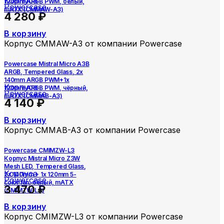
Корпуса
120mm ARGB PWM, белый,
Powercase
mATX (CMMAW-A3)
4 280
₽
В корзину
Корпус CMMAW-A3 от компании Powercase
Powercase Mistral Micro A3B
ARGB, Tempered Glass, 2x
140mm ARGB PWM+1x
Корпуса
120mm ARGB PWM, чёрный,
Powercase
mATX (CMMAB-A3)
4 140
₽
В корзину
Корпус CMMAB-A3 от компании Powercase
Powercase CMIMZW-L3
Корпус Mistral Micro Z3W
Mesh LED, Tempered Glass,
Корпуса
2x 140mm + 1х 120mm 5-
Powercase
color fan, белый, mATX
3 470
₽
(CMIMZW-L3)
В корзину
Корпус CMIMZW-L3 от компании Powercase