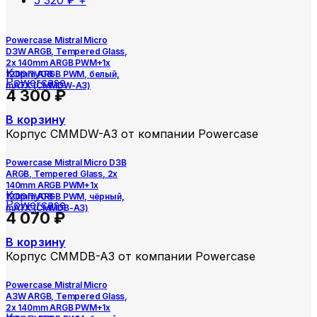
5 320
₽
+
Powercase Mistral Micro
D3W ARGB, Tempered Glass,
2x 140mm ARGB PWM+1x
Корпуса
120mm ARGB PWM, белый,
Powercase
mATX (CMMDW-A3)
4 300
₽
В корзину
Корпус CMMDW-A3 от компании Powercase
Powercase Mistral Micro D3B
ARGB, Tempered Glass, 2x
140mm ARGB PWM+1x
Корпуса
120mm ARGB PWM, чёрный,
Powercase
mATX (CMMDB-A3)
4 070
₽
В корзину
Корпус CMMDB-A3 от компании Powercase
Powercase Mistral Micro
A3W ARGB, Tempered Glass,
2x 140mm ARGB PWM+1x