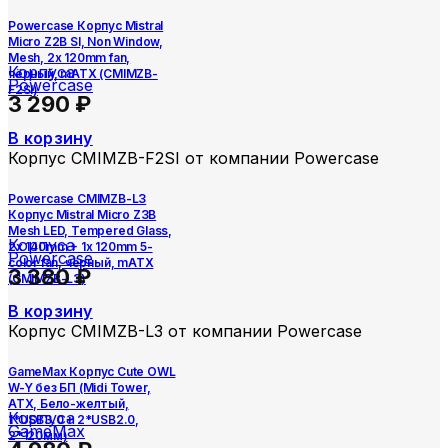
Powercase Корпус Mistral
Micro Z2B SI, Non Window,
Mesh, 2x 120mm fan,
Корпуса
чёрный, mATX (CMIMZB-
Powercase
F2SI)
3 290
₽
В корзину
Корпус CMIMZB-F2SI от компании Powercase
Powercase CMIMZB-L3
Корпус Mistral Micro Z3B
Mesh LED, Tempered Glass,
Корпуса
2x 140mm + 1х 120mm 5-
Powercase
color fan, чёрный, mATX
3 380
₽
(CMIMZB-L3)
В корзину
Корпус CMIMZB-L3 от компании Powercase
GameMax Корпус Cute OWL
W-Y без БП (Midi Tower,
ATX, Бело-желтый,
Корпуса
1*USB3.0 + 2*USB2.0,
GameMax
2*120мм)