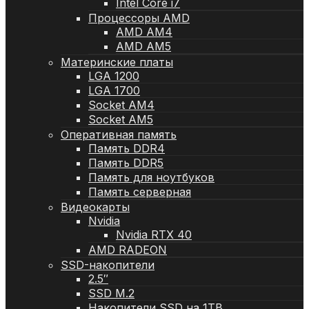
Intel Core i7
Процессоры AMD
AMD AM4
AMD AM5
Материнские платы
LGA 1200
LGA 1700
Socket AM4
Socket AM5
Оперативная память
Память DDR4
Память DDR5
Память для ноутбуков
Память серверная
Видеокарты
Nvidia
Nvidia RTX 40
AMD RADEON
SSD-накопители
2.5″
SSD M.2
Накопители SSD на 1TB