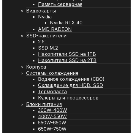
Память серверная
Видеокарты
Nvidia
Nvidia RTX 40
AMD RADEON
SSD-накопители
2.5″
SSD M.2
Накопители SSD на 1TB
Накопители SSD на 2TB
Корпуса
Системы охлаждения
Водяное охлаждение (СВО)
Охлаждение для HDD, SSD
Термопаста
Кулеры для процессоров
Блоки питания
300W-400W
400W-550W
550W-650W
650W-750W