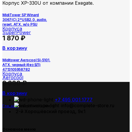
Корпус XP-330U от компании Exegate.
MidiTower SP Winard
3067(C) 2*USB2.0, audio,
reset, ATX, w/o PSU
Корпуса
SuperPower
1 870
₽
В корзину
Miditower Aerocool SI-5101,
ATX, черный (без БП)
4713105958782
Корпуса
Aerocool
3 330
₽
В корзину
+7 495 001 1777
info@complete-store.ru
Главная
Товар Высота (мм)
411
2-й Хорошёвский проезд, 9к1
Основное меню