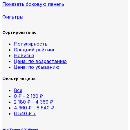
Показать боковую панель
Фильтры
Сортировать по
Популярность
Средний рейтинг
Новизна
Цена: по возрастанию
Цена: по убыванию
Фильтр по цене
Все
0
₽
-
2 180
₽
2 180
₽
-
4 360
₽
4 360
₽
-
6 540
₽
6 540
₽
+
MidiTower SP Winard