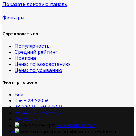
Показать боковую панель
Фильтры
Сортировать по
Популярность
Средний рейтинг
Новизна
Цена: по возрастанию
Цена: по убыванию
Фильтр по цене
Все
0
₽
-
28 220
₽
28 220
₽
-
56 440
₽
56 440
₽
-
84 660
₽
84 660
₽
+
+7 495 001 1777
info@complete-store.ru
Главная
Товар Процессор, модель
1165G7