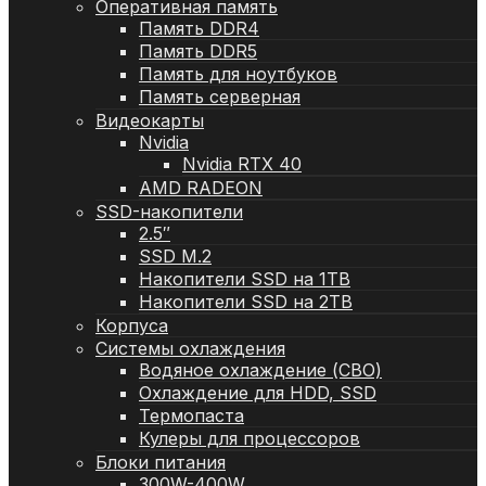
Оперативная память
Память DDR4
Память DDR5
Память для ноутбуков
Память серверная
Видеокарты
Nvidia
Nvidia RTX 40
AMD RADEON
SSD-накопители
2.5″
SSD M.2
Накопители SSD на 1TB
Накопители SSD на 2TB
Корпуса
Системы охлаждения
Водяное охлаждение (СВО)
Охлаждение для HDD, SSD
Термопаста
Кулеры для процессоров
Блоки питания
300W-400W