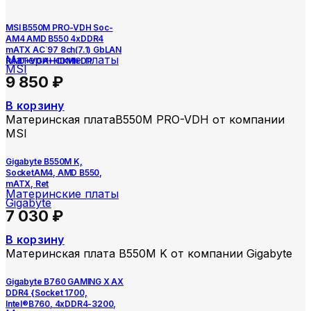
MSI B550M PRO-VDH Soc-
AM4 AMD B550 4xDDR4
mATX AC`97 8ch(7.1) GbLAN
Материнские платы
RAID+VGA+HDMI+DP
MSI
9 850
₽
В корзину
Материнская платаB550M PRO-VDH от компании
MSI
Gigabyte B550M K,
SocketAM4, AMD B550,
mATX, Ret
Материнские платы
Gigabyte
7 030
₽
В корзину
Материнская плата B550M K от компании Gigabyte
Gigabyte B760 GAMING X AX
DDR4 {Socket 1700,
Intel®B760, 4xDDR4-3200,