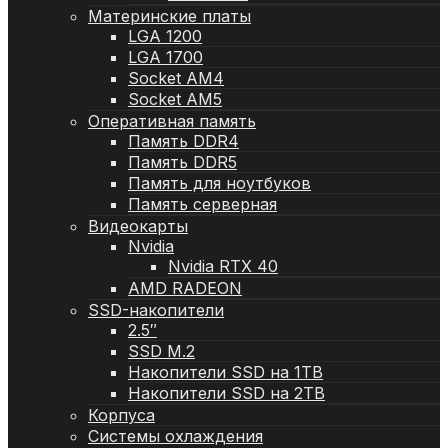
Материнские платы
LGA 1200
LGA 1700
Socket AM4
Socket AM5
Оперативная память
Память DDR4
Память DDR5
Память для ноутбуков
Память серверная
Видеокарты
Nvidia
Nvidia RTX 40
AMD RADEON
SSD-накопители
2.5″
SSD M.2
Накопители SSD на 1TB
Накопители SSD на 2TB
Корпуса
Системы охлаждения