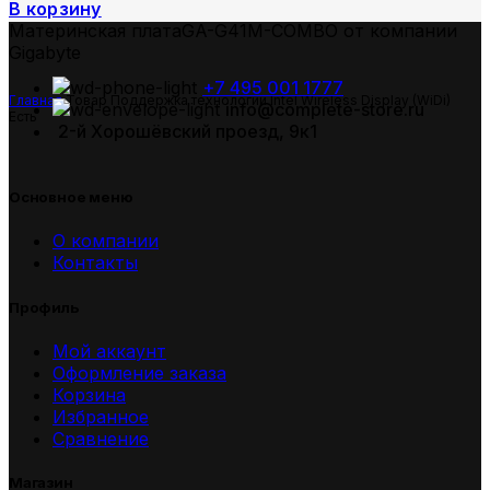
В корзину
Материнская платаGA-G41M-COMBO от компании
Gigabyte
+7 495 001 1777
Главная
Товар Поддержка технологии Intel Wireless Display (WiDi)
info@complete-store.ru
Есть
2-й Хорошёвский проезд, 9к1
Основное меню
О компании
Контакты
Профиль
Мой аккаунт
Оформление заказа
Корзина
Избранное
Сравнение
Магазин