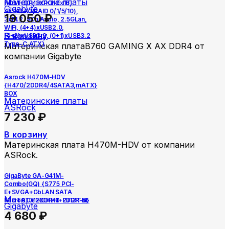
Материнские платы
HDMI+DP, 3xPCI-Ex16,
Gigabyte
4xSATA3(RAID 0/1/5/10),
19 050
₽
3xM.2, 8Ch Audio, 2.5GLan,
WiFi, (4+4)xUSB2.0,
В корзину
(4+2)xUSB3.2, (0+1)xUSB3.2
Type-C,ATX}
Материнская платаB760 GAMING X AX DDR4 от
компании Gigabyte
Asrock H470M-HDV
{H470/2DDR4/4SATA3,mATX}
BOX
Материнские платы
ASRock
7 230
₽
В корзину
Материнская плата H470M-HDV от компании
ASRock.
GigaByte GA-G41M-
Combo(GQ) {S775 PCI-
E+SVGA+GbLAN SATA
Материнские платы
MicroATX 2DDR-II+2DDR-III}
Gigabyte
4 680
₽