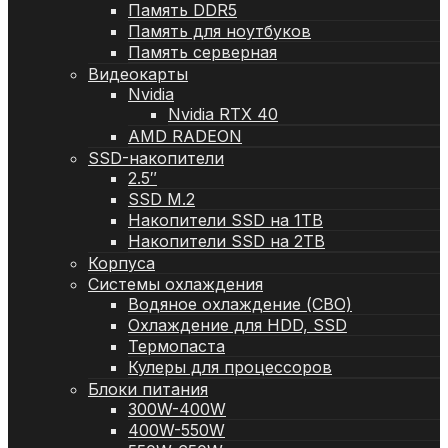
Память DDR5
Память для ноутбуков
Память серверная
Видеокарты
Nvidia
Nvidia RTX 40
AMD RADEON
SSD-накопители
2.5″
SSD M.2
Накопители SSD на 1TB
Накопители SSD на 2TB
Корпуса
Системы охлаждения
Водяное охлаждение (СВО)
Охлаждение для HDD, SSD
Термопаста
Кулеры для процессоров
Блоки питания
300W-400W
400W-550W