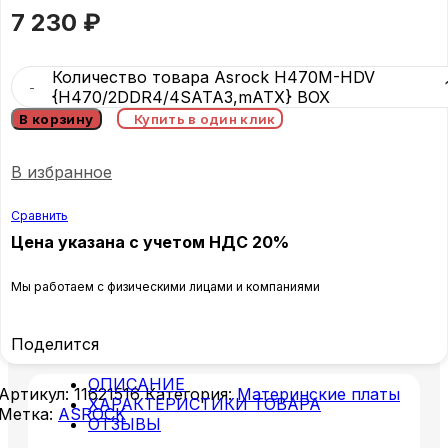
7 230
₽
Количество товара Asrock H470M-HDV
{H470/2DDR4/4SATA3,mATX} BOX
В корзину
Купить в один клик
В избранное
Сравнить
Цена указана с учетом НДС 20%
Мы работаем с физическими лицами и компаниями
Поделится
ОПИСАНИЕ
Артикул:
11621516
Категория:
Материнские платы
ХАРАКТЕРИСТИКИ ТОВАРА
Метка:
ASROCK
ОТЗЫВЫ