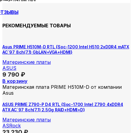
ОТЗЫВЫ
РЕКОМЕНДУЕМЫЕ ТОВАРЫ
Asus PRIME H510M-D RTL {Soc-1200 Intel H510 2xDDR4 mATX
AC`97 8ch(7.1) GbLAN+VGA+HDMI}
Материнские платы
ASUS
9 790
₽
В корзину
Материнская плата PRIME H510M-D от компании
Asus
ASUS PRIME Z790-P D4 RTL {Soc-1700 Intel Z790 4xDDR4
ATX AC`97 8ch(7.1) 2.5Gg RAID+HDMI+D}
Материнские платы
ASRock
23 230
₽