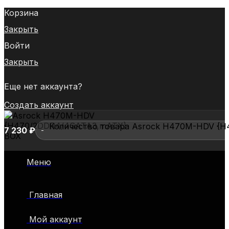
Корзина
Закрыть
Войти
Закрыть
Еще нет аккаунта?
Создать аккаунт
Количество товара Asrock H470M-HDV {
7 230
₽
Asrock
H470M-
Меню
HDV
{H470/2DDR4/4SATA3,mATX}
BOX
Главная
Мой аккаунт