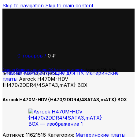
Skip to navigation
Skip to main content
0
товаров
/
0
₽
Главная
Комплектующие для ПК
Материнские платы
Asrock H470M-HDV
Главная
Комплектующие для ПК
Материнские
{H470/2DDR4/4SATA3,mATX} BOX
платы
Asrock H470M-HDV
{H470/2DDR4/4SATA3,mATX} BOX
Asrock H470M-HDV {H470/2DDR4/4SATA3,mATX} BOX
Артикул:
11621516
Категория:
Материнские платы