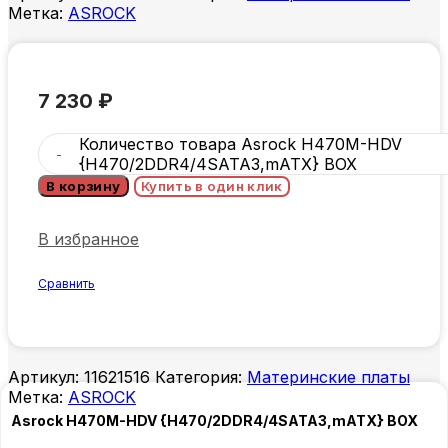
Метка:
ASROCK
7 230
₽
Количество товара Asrock H470M-HDV
{H470/2DDR4/4SATA3,mATX} BOX
В корзину
Купить в один клик
В избранное
Сравнить
Артикул:
11621516
Категория:
Материнские платы
Метка:
ASROCK
Asrock H470M-HDV {H470/2DDR4/4SATA3,mATX} BOX