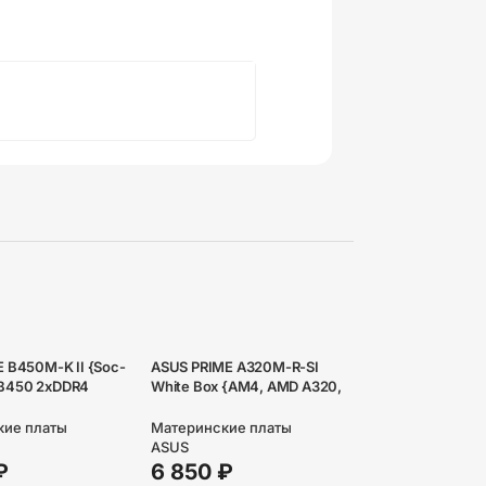
E B450M-K II {Soc-
ASUS PRIME A320M-R-SI
B450 2xDDR4
White Box {AM4, AMD A320,
7 8ch(7.1) GbLAN
2xDDR4, PCI-Ex16, PCI-Ex1, D-
+DVI+HDMI}
Sub, HDMI, SATAIII, GB}
кие платы
Материнские платы
ASUS
₽
6 850
₽