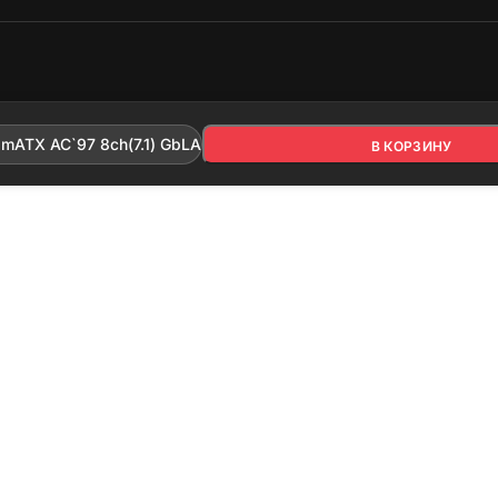
имизировано Серафинит - Акселератор
ает высокую скорость сайта, чтобы быть привлекательным для людей и поиск
9 790
₽
4 mATX AC`97 8ch(7.1) GbLAN+VGA+HDMI}
В КОРЗИНУ