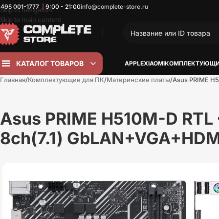
 495
001-1777
|
9:00 - 21:00
info@complete-store.ru
Skip to navigation
Skip to main content
КАТАЛОГ ТОВАРОВ
APPLE
XIAOMI
КОМПЛЕКТУЮЩИ
Главная
Комплектующие для ПК
Материнские платы
Asus PRIME H5
Asus PRIME H510M-D RTL 
8ch(7.1) GbLAN+VGA+HDM