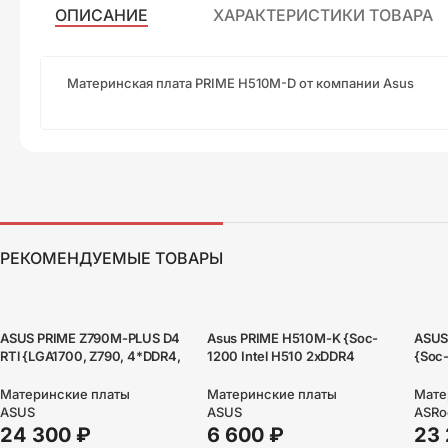
ОПИСАНИЕ
ХАРАКТЕРИСТИКИ ТОВАРА
Материнская плата PRIME H510M-D от компании Asus
РЕКОМЕНДУЕМЫЕ ТОВАРЫ
ASUS PRIME Z790M-PLUS D4
Asus PRIME H510M-K {Soc-
ASUS
RTl {LGA1700, Z790, 4*DDR4,
1200 Intel H510 2xDDR4
{Soc-
HDMI+DVI+DP, CrossFireX,
mATX AC`97 8ch(7.1)
ATX A
SATA3 + RAID, Audio, Gb LAN,
GbLAN+VGA+HDMI}
RAID
Материнские платы
Материнские платы
Мате
USB 3.2, USB 2.0, COM*1
ASUS
ASUS
ASRo
header (w/o cable), mATX}
24 300
₽
6 600
₽
23