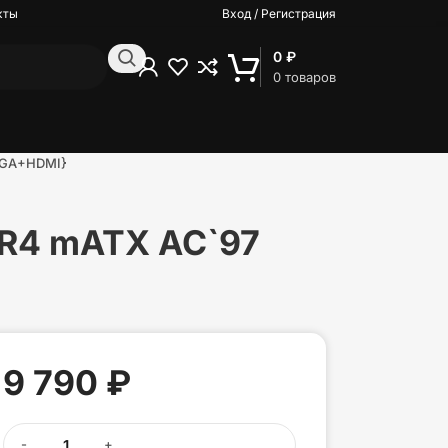
кты
Вход / Регистрация
0
₽
0
товаров
+VGA+HDMI}
DR4 mATX AC`97
9 790
₽