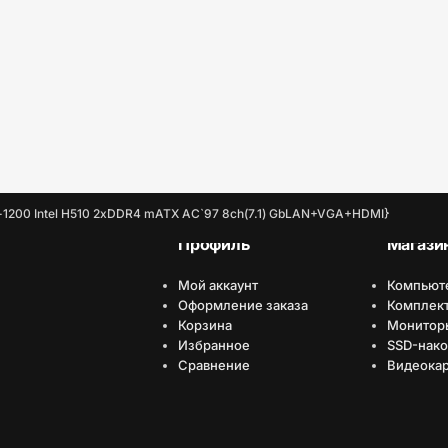
-1200 Intel H510 2xDDR4 mATX AC`97 8ch(7.1) GbLAN+VGA+HDMI}
Профиль
Магази
Мой аккаунт
Компьют
Оформление заказа
Комплек
Корзина
Монитор
Избранное
SSD-нако
Сравнение
Видеока