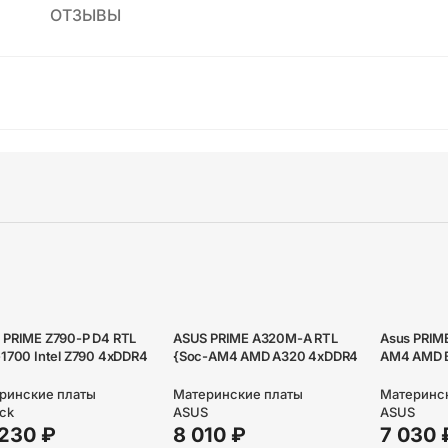
ОТЗЫВЫ
 PRIME Z790-P D4 RTL
ASUS PRIME A320M-A RTL
Asus PRIM
1700 Intel Z790 4xDDR4
{Soc-AM4 AMD A320 4xDDR4
AM4 AMD 
C`97 8ch(7.1) 2.5Gg
mATX AC`97 8ch(7.1) GbLAN
mATX AC`9
+HDMI+D}
RAID+VGA+DVI+HDMI}
RAID+VGA
ринские платы
Материнские платы
Материнс
ck
ASUS
ASUS
 230
₽
8 010
₽
7 030