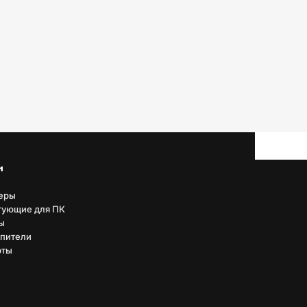
н
еры
тующие для ПК
ы
пители
рты