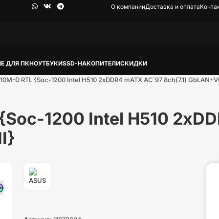
О компании
Доставка и оплата
Конта
Е ДЛЯ ПК
НОУТБУКИ
SSD-НАКОПИТЕЛИ
СКИДКИ
10M-D RTL {Soc-1200 Intel H510 2xDDR4 mATX AC`97 8ch(7.1) GbLAN
{Soc-1200 Intel H510 2xD
I}