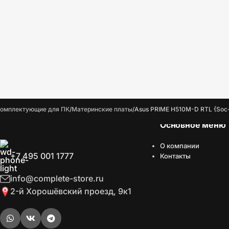
омплектующие для ПК
Материнские платы
Asus PRIME H510M-D RTL {Soc
Основное меню
О компании
+7 495 001 1777
Контакты
info@complete-store.ru
2-й Хорошёвский проезд, 9к1