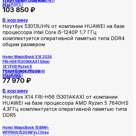
Ноутбуки Huawei
1240P/16GB/512GB/RJ45/W11
HUAWEI
Pro}
103 850
₽
В корзину
Ноутбук 53013UHN от компании HUAWEI на базе
процессора Intel Core i5-1240P 1.7 ГГц
комплектуется оперативной памятью типа DDR4
общим размером
Honor MagicBook X14 2024
FRI-H56 [5301AKAX] Silver
14″{FHD Ryzen 5
Ноутбуки Huawei
7640HS/16GB/512GB
HUAWEI
SSD/DOS}
77 970
₽
В корзину
Ноутбук X14 FRI-H56 (5301AKAX) от компании
HUAWEI на базе процессора AMD Ryzen 5 7640HS
4.3ГГц комплектуется оперативной памятью типа
DDR5
Honor MagicBook 15 BMH-
WFP9HN [5301AFVL] Grey