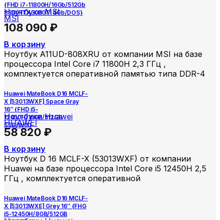
{FHD i7-11800H/16Gb/512Gb
Ноутбуки MSI
SSD/RTX3050Ti 4Gb/DOS}
MSI
108 090
₽
В корзину
Ноутбук A11UD-808XRU от компании MSI на базе
процессора Intel Core i7 11800H 2,3 ГГц ,
комплектуется оперативной памятью типа DDR-4
Huawei MateBook D16 MCLF-
X [53013WXF] Space Gray
16″ {FHD i5-
Ноутбуки Huawei
12450H/16GB/512GB
HUAWEI
SSD/W11}
58 820
₽
В корзину
Ноутбук D 16 MCLF-X (53013WXF) от компании
Huawei на базе процессора Intel Core i5 12450H 2,5
ГГц , комплектуется оперативной
Huawei MateBook D16 MCLF-
X [53013WXE] Grey 16″ {FHG
i5-12450H/8GB/512GB