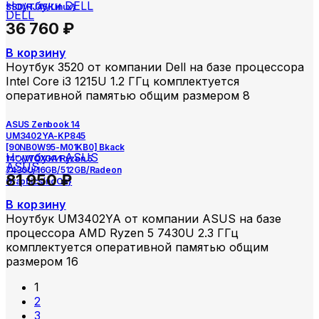
Ноутбуки DELL
SSD/RJ45/Linux}
DELL
36 760
₽
В корзину
Ноутбук 3520 от компании Dell на базе процессора
Intel Core i3 1215U 1.2 ГГц комплектуется
оперативной памятью общим размером 8
ASUS Zenbook 14
UM3402YA-KP845
[90NB0W95-M01KB0] Bkack
Ноутбуки ASUS
14″ {WQXGA Ryzen 5
ASUS
7430U/16GB/512GB/Radeon
81 950
₽
Graphics/noOs}
В корзину
Ноутбук UM3402YA от компании ASUS на базе
процессора AMD Ryzen 5 7430U 2.3 ГГц
комплектуется оперативной памятью общим
размером 16
1
2
3