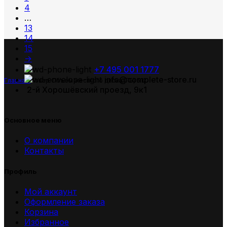
4
…
13
14
15
→
+7 495 001 1777
info@complete-store.ru
Главная
Товар Объем жесткого диска (ГБ)
512
2-й Хорошёвский проезд, 9к1
Основное меню
О компании
Контакты
Профиль
Мой аккаунт
Оформление заказа
Корзина
Избранное