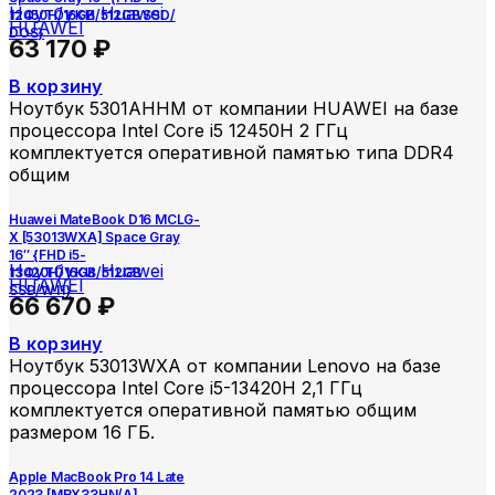
Ноутбуки Huawei
12450H/16GB/512GB SSD/
HUAWEI
DOS}
63 170
₽
В корзину
Ноутбук 5301AHHM от компании HUAWEI на базе
процессора Intel Core i5 12450H 2 ГГц
комплектуется оперативной памятью типа DDR4
общим
Huawei MateBook D16 MCLG-
X [53013WXA] Space Gray
16″ {FHD i5-
Ноутбуки Huawei
13420H/16GB/512GB
HUAWEI
SSD/W11}
66 670
₽
В корзину
Ноутбук 53013WXA от компании Lenovo на базе
процессора Intel Core i5-13420H 2,1 ГГц
комплектуется оперативной памятью общим
размером 16 ГБ.
Apple MacBook Pro 14 Late
2023 [MRX33HN/A]