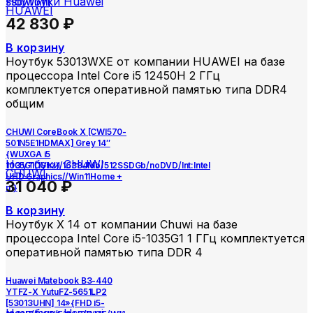
Ноутбуки Huawei
SSD/Win11}
HUAWEI
42 830
₽
В корзину
Ноутбук 53013WXE от компании HUAWEI на базе
процессора Intel Core i5 12450H 2 ГГц
комплектуется оперативной памятью типа DDR4
общим
CHUWI CoreBook X [CWI570-
501N5E1HDMAX] Grey 14″
{WUXGA i5
Ноутбуки CHUWI
1035G1(1Ghz)/16384Mb/512SSDGb/noDVD/Int:Intel
CHUWI
UHD Graphics//Win11Home +
31 040
₽
m}
В корзину
Ноутбук X 14 от компании Chuwi на базе
процессора Intel Core i5-1035G1 1 ГГц комплектуется
оперативной памятью типа DDR 4
Huawei Matebook B3-440
YTFZ-X YutuFZ-5651LP2
[53013UHN] 14»{FHD i5-