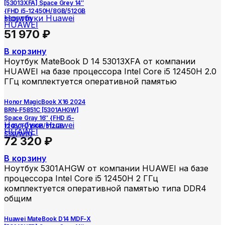
[53013XFA] Space Grey 14″
{FHD i5-12450H/8GB/512GB
Ноутбуки Huawei
SSD/W11}
HUAWEI
51 970
₽
В корзину
Ноутбук MateBook D 14 53013XFA от компании
HUAWEI на базе процессора Intel Core i5 12450H 2.0
ГГц комплектуется оперативной памятью
Honor MagicBook X16 2024
BRN-F5851C [5301AHGW]
Space Gray 16″ {FHD i5-
Ноутбуки Huawei
12450H/16GB/512GB
HUAWEI
SSD/W11}
72 320
₽
В корзину
Ноутбук 5301AHGW от компании HUAWEI на базе
процессора Intel Core i5 12450H 2 ГГц
комплектуется оперативной памятью типа DDR4
общим
Huawei MateBook D14 MDF-X