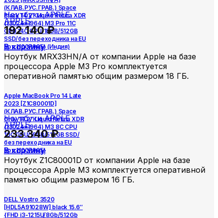
(КЛАВ.РУС.ГРАВ.) Space
Ноутбуки APPLE
Black 14.2″ Liquid Retina XDR
APPLE
{(3024×1964) M3 Pro 11C
192 140
₽
CPU 14C GPU/18GB/512GB
SSD/без переходника на EU
В корзину
арт.11007065} (Индия)
Ноутбук MRX33HN/A от компании Apple на базе
процессора Apple M3 Pro комплектуется
оперативной памятью общим размером 18 ГБ.
Apple MacBook Pro 14 Late
2023 [Z1C80001D]
(КЛАВ.РУС.ГРАВ.) Space
Ноутбуки APPLE
Gray 14.2″ Liquid Retina XDR
APPLE
{(3024×1964) M3 8C CPU
233 340
₽
10C GPU/16GB/512GB SSD/
без переходника на EU
В корзину
арт.11007065}
Ноутбук Z1C80001D от компании Apple на базе
процессора Apple M3 комплектуется оперативной
памятью общим размером 16 ГБ.
DELL Vostro 3520
[HDL5A91028W] black 15.6″
{FHD i3-1215U/8Gb/512Gb