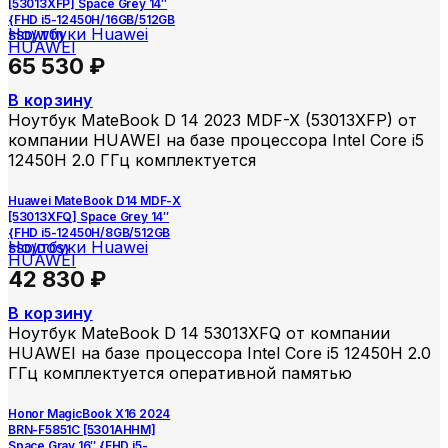
[53013XFP] Space Grey 14″
{FHD i5-12450H/16GB/512GB
Ноутбуки Huawei
SSD/W11}
HUAWEI
65 530
₽
В корзину
Ноутбук MateBook D 14 2023 MDF-X (53013XFP) от
компании HUAWEI на базе процессора Intel Core i5
12450H 2.0 ГГц комплектуется
Huawei MateBook D14 MDF-X
[53013XFQ] Space Grey 14″
{FHD i5-12450H/8GB/512GB
Ноутбуки Huawei
SSD/DOS}
HUAWEI
42 830
₽
В корзину
Ноутбук MateBook D 14 53013XFQ от компании
HUAWEI на базе процессора Intel Core i5 12450H 2.0
ГГц комплектуется оперативной памятью
Honor MagicBook X16 2024
BRN-F5851C [5301AHHM]
Space Gray 16″ {FHD i5-