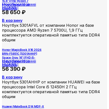
15.6″{FHD Ryzen 7
Ноутбуки Huawei
5700U/16GB/512GB
HUAWEI
SSD/DOS}
58 650
₽
В корзину
Ноутбук 5301AFVL от компании Honor на базе
процессора AMD Ryzen 7 5700U, 1,9 ГГц
комплектуется оперативной памятью типа DDR4
общим
Honor MagicBook X16 2024
BRN-F5851C [5301AHHP]
Space Gray 16″{FHD i5-
Ноутбуки Huawei
12450H/8GB/512GB
HUAWEI
SSD/DOS}
56 390
₽
В корзину
Ноутбук 5301AHHP от компании HUAWEI на базе
процессора Intel Core i5 12450H 2 ГГц
комплектуется оперативной памятью типа DDR4
общим
Huawei MateBook D14 MDF-X