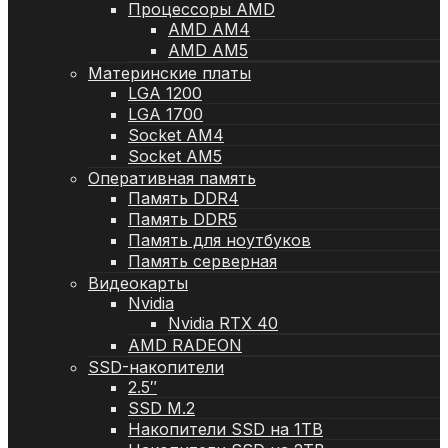
Процессоры AMD
AMD AM4
AMD AM5
Материнские платы
LGA 1200
LGA 1700
Socket AM4
Socket AM5
Оперативная память
Память DDR4
Память DDR5
Память для ноутбуков
Память серверная
Видеокарты
Nvidia
Nvidia RTX 40
AMD RADEON
SSD-накопители
2.5″
SSD M.2
Накопители SSD на 1TB