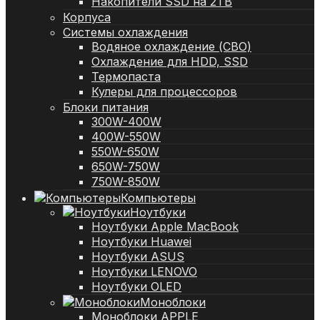
Накопители SSD на 2TB
Корпуса
Системы охлаждения
Водяное охлаждение (СВО)
Охлаждение для HDD, SSD
Термопаста
Кулеры для процессоров
Блоки питания
300W-400W
400W-550W
550W-650W
650W-750W
750W-850W
Компьютеры
Ноутбуки
Ноутбуки Apple MacBook
Ноутбуки Huawei
Ноутбуки ASUS
Ноутбуки LENOVO
Ноутбуки OLED
Моноблоки
Моноблоки APPLE