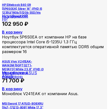
HP Elitebook 840 G9
[5P6S0EA] Silver 14″ {FHD i5
1235U/16Gb/512Gb SSD/Iris
Ноутбуки HP
Xe Graphics/DOS}
HP
102 950
₽
В корзину
Ноутбук 5P6S0EA от компании HP на базе
процессора Intel Core i5-1235U 1.3 ГГц
комплектуется оперативной памятью DDR5 общим
размером 16
ASUS Vivo V241EAK-
WA143M [90PT02T1-
M01AY0] White 23.8″ {FHD i3
Моноблоки ASUS
1115G4/8Gb/512Gb
ASUS
PCISSD//DOS}
71 700
₽
В корзину
Моноблок V241EAK от компании Asus.
MSI Sword 17 A11UD-808XRU
[9s7-17l213-808] White 17,3″