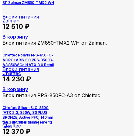
БП Zalman ZM850-TMX2 WH
Блоки питания
Zalman
12 510
₽
В корзину
Блок питания ZM850-TMX2 WH от Zalman.
Chieftec Polaris PPS-850FC-
A3 POLARIS 3.0 PPS-850FC-
A3 850W Gold ATX 3.0 Retail
Блоки питания
Chieftec
14 230
₽
В корзину
Блок питания PPS-850FC-A3 от Chieftec
Chieftec Silicon SLC-850C
(ATX 2.3, 850W, 80 PLUS
BRONZE, Active PFC, 140mm
Блоки питания
fan, Full Cable Management)
Chieftec
Retail
12 370
₽