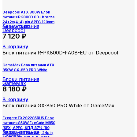
Deepcool ATX 800W Блок
питания PK800D 80+ bronze
24+2x(4+4) pin APFC 120mm
Блоки питания
fan 8xSATA RTL
Deepcool
7 120
₽
В корзину
Блок питания R-PK800D-FA0B-EU от Deepcool
GameMax Блок питания ATX
850W GX-850 PRO White
Блоки питания
GameMax
8 180
₽
В корзину
Блок питания GX-850 PRO White от GameMax
Exegate EX292285RUS Блок
питания 850W ExeGate M850
(SFX, APFC, КПД 87% (80
Блоки питания
PLUS Silver), 8cm fan, 24pin,
Exegate