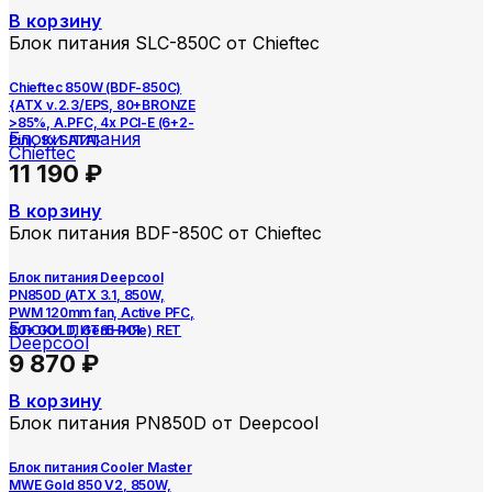
В корзину
Блок питания SLC-850C от Chieftec
Chieftec 850W (BDF-850C)
{ATX v.2.3/EPS, 80+BRONZE
>85%, A.PFC, 4x PCI-E (6+2-
Блоки питания
Pin), 9x SATA}
Chieftec
11 190
₽
В корзину
Блок питания BDF-850C от Chieftec
Блок питания Deepcool
PN850D (ATX 3.1, 850W,
PWM 120mm fan, Active PFC,
Блоки питания
80+ GOLD, Gen5 PCIe) RET
Deepcool
9 870
₽
В корзину
Блок питания PN850D от Deepcool
Блок питания Cooler Master
MWE Gold 850 V2, 850W,