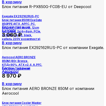
В корзину
Блок питания R-PX850G-FC0B-EU от Deepcool
Exegate EX292162RUS-PC
Блок питания 850W ExeGate
850PPE (ATX, APFC, PC,
Блоки питания
КПД 80% (80 PLUS), 12cm
Exegate
fan, 24pin, 2x(4+4)pin, PCIe,
3 060
₽
6xSATA, 3xIDE, black,
кабель 220V в комплекте)
В корзину
Блок питания EX292162RUS-PC от компании Exegate.
Aerocool AERO BRONZE
850M (80+ Bronze,
КПД>90%, ATX v2.4, A.PFC,
Блоки питания
Fan 12cm, Japanese
Aerocool
Capacitors)
8 970
₽
В корзину
Блок питания AERO BRONZE 850M от компании
Aerocool
Блок питания Cooler Master