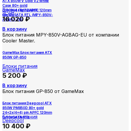
ATX 850W V Gold V2 White
Case 80+ gold
Блоки питания
(24+8+4+4pin) APFC 120mm
3Cott
fan 12xSATA RTL (MPY-850V-
16 020
₽
AGBAG-EU)
В корзину
Блок питания MPY-850V-AGBAG-EU от компании
Cooler Master.
GameMax Блок питания ATX
850W GP-850
Блоки питания
GameMax
5 200
₽
В корзину
Блок питания GP-850 от GameMax
Блок питания Deepcool ATX
850W PM850D 80+ gold
24+2x(4+4) pin APFC 120mm
Блоки питания
fan 6xSATA RTL
Deepcool
10 400
₽