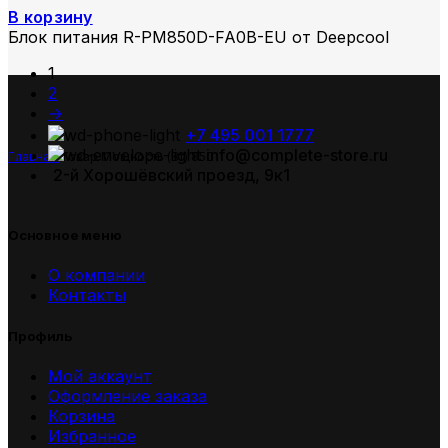
В корзину
Блок питания R-PM850D-FA0B-EU от Deepcool
1
2
→
+7 495 001 1777
info@complete-store.ru
Главная
Товар Мощность (Вт)
850
2-й Хорошёвский проезд, 9к1
Основное меню
О компании
Контакты
Профиль
Мой аккаунт
Оформление заказа
Корзина
Избранное