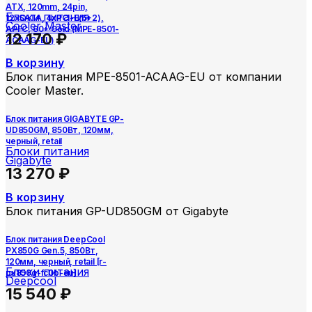
ATX, 120mm, 24pin,
Блоки питания
12xSATA, 4xPCI-E(6+2),
Cooler Master
APFC, 80+ Gold (MPE-8501-
12 170
₽
ACAAG-EU)
В корзину
Блок питания MPE-8501-ACAAG-EU от компании
Cooler Master.
Блок питания GIGABYTE GP-
UD850GM, 850Вт, 120мм,
черный, retail
Блоки питания
Gigabyte
13 270
₽
В корзину
Блок питания GP-UD850GM от Gigabyte
Блок питания DeepCool
PX850G Gen.5, 850Вт,
120мм, черный, retail [r-
Блоки питания
px850g-fc0b-eu]
Deepcool
15 540
₽