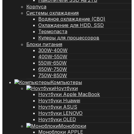
Накопители SSD на 2TB
Корпуса
Системы охлаждения
Водяное охлаждение (СВО)
Охлаждение для HDD, SSD
Термопаста
Кулеры для процессоров
Блоки питания
300W-400W
400W-550W
550W-650W
650W-750W
750W-850W
Компьютеры
Ноутбуки
Ноутбуки Apple MacBook
Ноутбуки Huawei
Ноутбуки ASUS
Ноутбуки LENOVO
Ноутбуки OLED
Моноблоки
Моноблоки APPLE