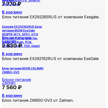
(4+4)pin, 2xPCI-E, 3xSATA,
7 770
₽
2xIDE, black)
В корзину
Блок питания EX292285RUS от компании Exegate.
Exegate EX292162RUS Блок
питания 850W ExeGate
850PPE (ATX, APFC, КПД
Блоки питания
80% (80 PLUS), 12cm fan,
Exegate
24pin, (4+4)pin, PCIe,
2 830
₽
5xSATA, 3xIDE, FDD, black)
В корзину
Блок питания EX292162RUS от компании ExeGate
Блок питания 850W ZALMAN
ZM850-GV3
Блоки питания
Zalman
7 560
₽
В корзину
Блок питания ZM850-GV3 от Zalman.