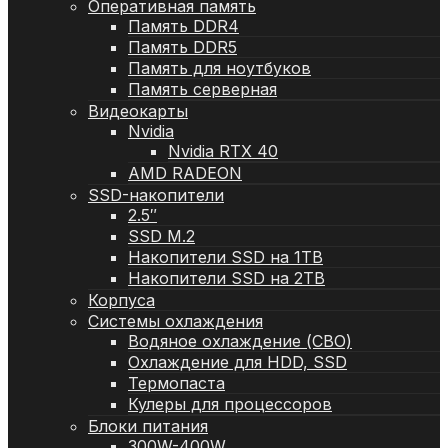
Оперативная память
Память DDR4
Память DDR5
Память для ноутбуков
Память серверная
Видеокарты
Nvidia
Nvidia RTX 40
AMD RADEON
SSD-накопители
2.5″
SSD M.2
Накопители SSD на 1TB
Накопители SSD на 2TB
Корпуса
Системы охлаждения
Водяное охлаждение (СВО)
Охлаждение для HDD, SSD
Термопаста
Кулеры для процессоров
Блоки питания
300W-400W