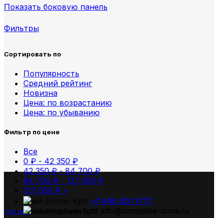
Показать боковую панель
Фильтры
Сортировать по
Популярность
Средний рейтинг
Новизна
Цена: по возрастанию
Цена: по убыванию
Фильтр по цене
Все
0
₽
-
42 350
₽
42 350
₽
-
84 700
₽
84 700
₽
-
127 050
₽
127 050
₽
+
+7 495 001 1777
info@complete-store.ru
Главная
Товар Год релиза
2022