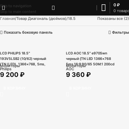
0
₽
Skip to navigation
0
товар
Skip to main content
Главная
Товар Диагональ (дюймов)
18.5
Показаны все (2)
Показать боковую панель
Фильтры
LCD PHILIPS 18.5″
LCD AOC 18.5″ e970Swn
193V5LSB2 (10/62) черный
черный {TN LED 1366×768
{TN (LED), 1366×768, 5ms,
5ms 16:9 90/65 50M:1 200cd
Мониторы
Мониторы
Philips
AOC
250cd/m2, 1 000:1, (700:1),
D-Sub}
9 200
₽
9 360
₽
90/65, D-Sub}
В КОРЗИНУ
В КОРЗИНУ