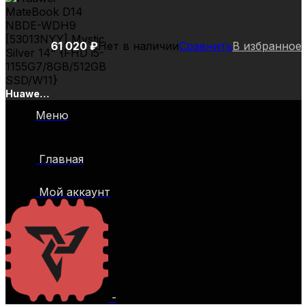
61 020
₽
Нет в наличии
Сравнить
В избранное
Huawei
MateBook
Меню
D14
NBDE-
WDH9
Главная
[53013NYY]
Mystic
Silver
Мой аккаунт
14″ {FHD
i5-
1155G7/8GB/512GB
SSD/W11}
-