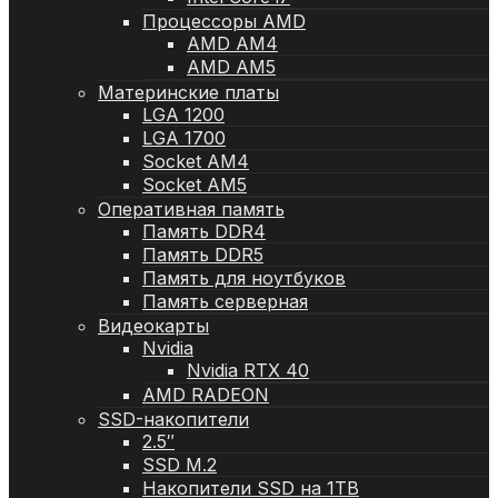
Процессоры AMD
AMD AM4
AMD AM5
Материнские платы
LGA 1200
LGA 1700
Socket AM4
Socket AM5
Оперативная память
Память DDR4
Память DDR5
Память для ноутбуков
Память серверная
Видеокарты
Nvidia
Nvidia RTX 40
AMD RADEON
SSD-накопители
2.5″
SSD M.2
Накопители SSD на 1TB