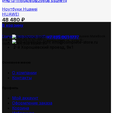
{FHD i3-1115G4/8GB/256GB SSD/W11}
Ноутбуки Huawei
HUAWEI
48 480
₽
В корзину
Главная
Компьютеры
Ноутбуки
Ноутбуки Huawei
Huawei MateBook
+7 495 001 1777
D14 NBDE-WDH9 [53013NYY] Mystic Silver 14″ {FHD i5-
info@complete-store.ru
1155G7/8GB/512GB SSD/W11}
2-й Хорошёвский проезд, 9к1
Основное меню
О компании
Контакты
Профиль
Мой аккаунт
Оформление заказа
Корзина
Избранное