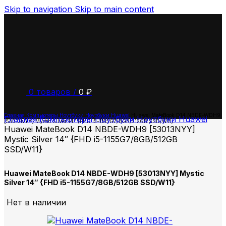
Skip to navigation
Skip to main content
0
товаров
/
0
₽
Главная
Компьютеры
Ноутбуки
Ноутбуки Huawei
Huawei MateBook D14 NBDE-WDH9
Главная
Компьютеры
Ноутбуки
Ноутбуки Huawei
[53013NYY] Mystic Silver 14″ {FHD i5-1155G7/8GB/512GB SSD/W11}
Huawei MateBook D14 NBDE-WDH9 [53013NYY]
Mystic Silver 14″ {FHD i5-1155G7/8GB/512GB
SSD/W11}
Huawei MateBook D14 NBDE-WDH9 [53013NYY] Mystic
Silver 14″ {FHD i5-1155G7/8GB/512GB SSD/W11}
Нет в наличии