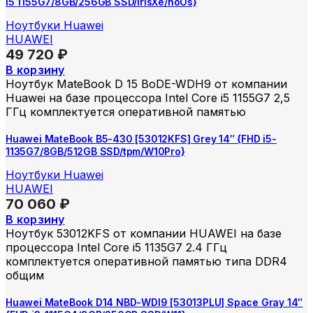
i5 1155G7/8GB/256GB SSD/IrisXe/noOs}
Ноутбуки Huawei
HUAWEI
49 720
₽
В корзину
Ноутбук MateBook D 15 BoDE-WDH9 от компании
Huawei на базе процессора Intel Core i5 1155G7 2,5
ГГц комплектуется оперативной памятью
Huawei MateBook B5-430 [53012KFS] Grey 14″ {FHD i5-
1135G7/8GB/512GB SSD/tpm/W10Pro}
Ноутбуки Huawei
HUAWEI
70 060
₽
В корзину
Ноутбук 53012KFS от компании HUAWEI на базе
процессора Intel Core i5 1135G7 2.4 ГГц
комплектуется оперативной памятью типа DDR4
общим
Huawei MateBook D14 NBD-WDI9 [53013PLU] Space Gray 14″