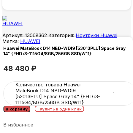
Артикул:
13068362
Категория:
Ноутбуки Huawei
Метка:
HUAWEI
Huawei MateBook D14 NBD-WDI9 [53013PLU] Space Gray
14″ {FHD i3-1115G4/8GB/256GB SSD/W11}
48 480
₽
Количество товара Huawei
MateBook D14 NBD-WDI9
[53013PLU] Space Gray 14" {FHD i3-
1115G4/8GB/256GB SSD/W11}
В корзину
Купить в один клик
В избранное