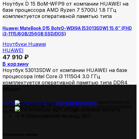
Ноутбук D 15 BoM-WFP9 от компании HUAWEI на
базе процессора AMD Ryzen 7 5700U 1.8 ГГц
комплектуется оперативной памятью типа
Huawei MateBook D15 BohrD-WDI9A [53013SDW] 15.6″ {FHD
i3-1115/8GB/256GB SSD/DOS}
Ноутбуки Huawei
HUAWEI
47 910
₽
В корзину
Ноутбук 53013SDW от компании HUAWEI на базе
процессора Intel Core i3 1115G4 3.0 ГГц
комплектуется оперативной памятью типа DDR4
общим
Главная
Компьютеры
Ноутбуки
Ноутбуки Huawei
Huawei MateBook
+7 495 001 1777
D14 NBD-WDI9 [53013PLU] Space Gray 14″ {FHD i3-1115G4/8GB/256GB
info@complete-store.ru
SSD/W11}
2-й Хорошёвский проезд, 9к1
Основное меню