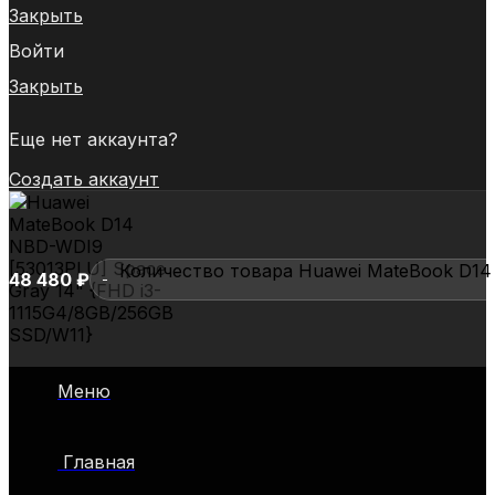
Закрыть
Войти
Закрыть
Еще нет аккаунта?
Создать аккаунт
Количество товара Huawei MateBook D14 
48 480
₽
Huawei
MateBook
Меню
D14
NBD-
WDI9
Главная
[53013PLU]
Space