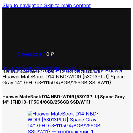
Skip to navigation
Skip to main content
0
товаров
/
0
₽
Главная
Компьютеры
Ноутбуки
Ноутбуки Huawei
Huawei MateBook D14 NBD-WDI9
Главная
Компьютеры
Ноутбуки
Ноутбуки Huawei
[53013PLU] Space Gray 14″ {FHD i3-1115G4/8GB/256GB SSD/W11}
Huawei MateBook D14 NBD-WDI9 [53013PLU] Space
Gray 14″ {FHD i3-1115G4/8GB/256GB SSD/W11}
Huawei MateBook D14 NBD-WDI9 [53013PLU] Space Gray
14″ {FHD i3-1115G4/8GB/256GB SSD/W11}