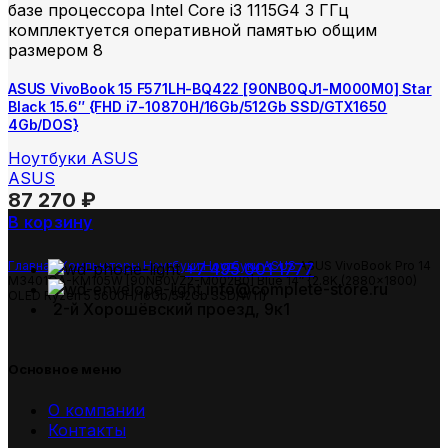
базе процессора Intel Core i3 1115G4 3 ГГц
комплектуется оперативной памятью общим
размером 8
ASUS VivoBook 15 F571LH-BQ422 [90NB0QJ1-M000M0] Star
Black 15.6″ {FHD i7-10870H/16Gb/512Gb SSD/GTX1650
4Gb/DOS}
Ноутбуки ASUS
ASUS
87 270
₽
В корзину
Главная
Компьютеры
Ноутбуки
Ноутбуки ASUS
ASUS VivoBook Pro 14
+7 495 001 1777
M3401QA-KM105W [90NB0VZ2-M002B0] Blue 14″ {2.8K (2880×1800)
info@complete-store.ru
OLED Ryzen 5 5600H/16Gb/512Gb SSD/W11}
2-й Хорошёвский проезд, 9к1
Основное меню
О компании
Контакты