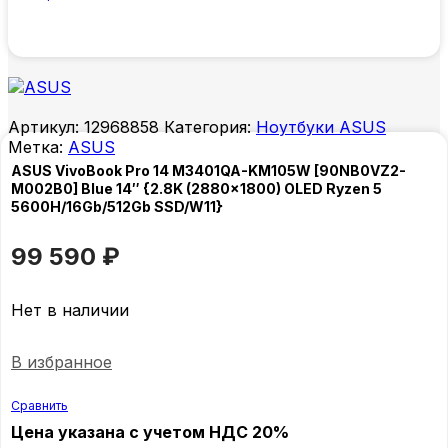
Артикул:
12968858
Категория:
Ноутбуки ASUS
Метка:
ASUS
ASUS VivoBook Pro 14 M3401QA-KM105W [90NB0VZ2-
M002B0] Blue 14″ {2.8K (2880×1800) OLED Ryzen 5
5600H/16Gb/512Gb SSD/W11}
99 590
₽
Нет в наличии
В избранное
Сравнить
Цена указана с учетом НДС 20%