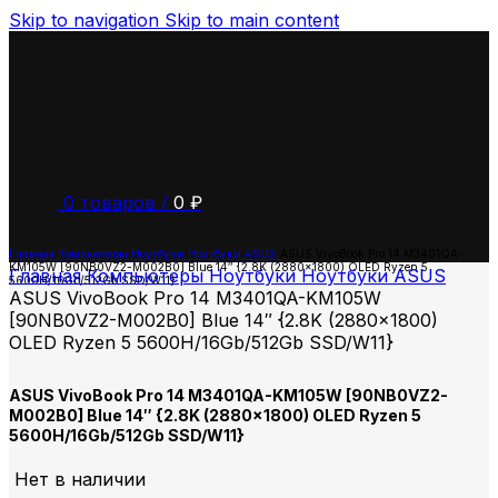
Skip to navigation
Skip to main content
0
товаров
/
0
₽
Главная
Компьютеры
Ноутбуки
Ноутбуки ASUS
ASUS VivoBook Pro 14 M3401QA-
KM105W [90NB0VZ2-M002B0] Blue 14″ {2.8K (2880×1800) OLED Ryzen 5
Главная
Компьютеры
Ноутбуки
Ноутбуки ASUS
5600H/16Gb/512Gb SSD/W11}
ASUS VivoBook Pro 14 M3401QA-KM105W
[90NB0VZ2-M002B0] Blue 14″ {2.8K (2880×1800)
OLED Ryzen 5 5600H/16Gb/512Gb SSD/W11}
ASUS VivoBook Pro 14 M3401QA-KM105W [90NB0VZ2-
M002B0] Blue 14″ {2.8K (2880×1800) OLED Ryzen 5
5600H/16Gb/512Gb SSD/W11}
Нет в наличии