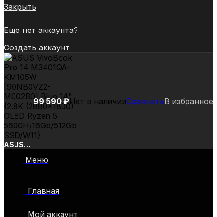
Закрыть
Еще нет аккаунта?
Создать аккаунт
99 590
₽
Нет в наличии
Сравнить
В избранное
ASUS
VivoBook
Меню
Pro 14
M3401QA-
KM105W
Главная
[90NB0VZ2-
M002B0]
Blue 14″
Мой аккаунт