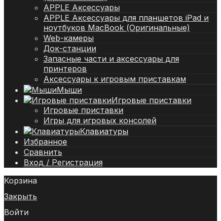
APPLE Аксессуары
APPLE Аксессуары для планшетов iPad и
ноутбуков MacBook (Оригинальные)
Web-камеры
Док-станции
Запасные части и аксессуары для
принтеров
Аксессуары к игровым приставкам
Мыши
Игровые приставки
Игровые приставки
Игры для игровых консолей
Клавиатуры
Избранное
Сравнить
Вход / Регистрация
Корзина
Закрыть
Войти