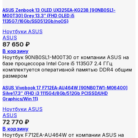
ASUS Zenbook 13 OLED UX325EA-KG238 [90NB0SL1-
M00T30] Grey 13.3″ {FHD OLED i5
1135G7/16Gb/SSD512Gb/noOS}
Ноутбуки ASUS
ASUS
87 650
₽
В корзину
Ноутбук 90NB0SL1-M00T30 от компании ASUS на
базе процессора Intel Core i5 1135G7 2.4 ГГц
комплектуется оперативной памятью DDR4 общим
размером
ASUS Vivobook 17 F712EA-AU464W [90NB0TW1-M06400]
Silve17.3″ {FHD i3 1115G4/8Gb/512Gb PCISSD/UHD
Graphics/Win 11}
Ноутбуки ASUS
ASUS
72 770
₽
В корзину
Ноутбук F712EA-AU464W от компании ASUS на