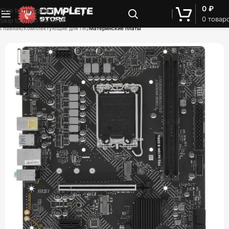
0
₽
Skip to navigation
0
товар
Skip to main content
Главная
Комплектующие для ПК
Материнские платы