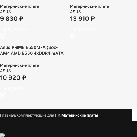
RAID+VGA+DVI+HDMI}
RAID+HDMI+DP}
Материнские платы
Материнские платы
ASUS
ASUS
9 830
₽
13 910
₽
В КОРЗИНУ
В КОРЗИНУ
Asus PRIME B550M-A {Soc-
AM4 AMD B550 4xDDR4 mATX
AC`97 8ch(7.1) GbLAN
RAID+VGA+DVI+HDMI}
Материнские платы
ASUS
10 920
₽
В КОРЗИНУ
Главная
Комплектующие для ПК
Материнские платы