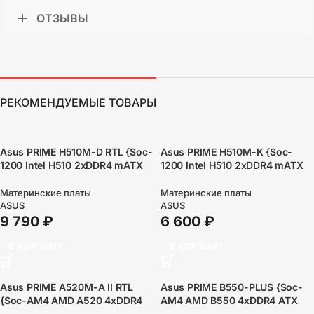
ОТЗЫВЫ
РЕКОМЕНДУЕМЫЕ ТОВАРЫ
Asus PRIME H510M-D RTL {Soc-
Asus PRIME H510M-K {Soc-
1200 Intel H510 2xDDR4 mATX
1200 Intel H510 2xDDR4 mATX
AC`97 8ch(7.1)
AC`97 8ch(7.1)
GbLAN+VGA+HDMI}
GbLAN+VGA+HDMI}
Материнские платы
Материнские платы
ASUS
ASUS
9 790
₽
6 600
₽
В КОРЗИНУ
В КОРЗИНУ
Asus PRIME A520M-A II RTL
Asus PRIME B550-PLUS {Soc-
{Soc-AM4 AMD A520 4xDDR4
AM4 AMD B550 4xDDR4 ATX
mATX AC`97 8ch(7.1) GbLAN
AC`97 8ch(7.1) GbLAN