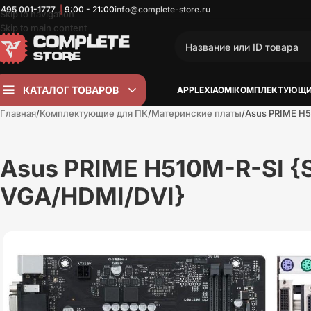
 495
001-1777
|
9:00 - 21:00
info@complete-store.ru
Skip to navigation
Skip to main content
КАТАЛОГ ТОВАРОВ
APPLE
XIAOMI
КОМПЛЕКТУЮЩИ
Главная
Комплектующие для ПК
Материнские платы
Asus PRIME H5
Asus PRIME H510M-R-SI {
VGA/HDMI/DVI}