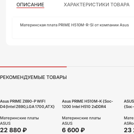
ОПИСАНИЕ
ХАРАКТЕРИСТИКИ ТОВАРА
Материнская плата PRIME H510M-R-SI от компании Asus
РЕКОМЕНДУЕМЫЕ ТОВАРЫ
Asus PRIME Z690-P WIFI
Asus PRIME H510M-K {Soc-
ASUS
D4{Intel Z690,LGA 1700,ATX}
1200 Intel H510 2xDDR4
{Soc-
mATX AC`97 8ch(7.1)
ATX A
GbLAN+VGA+HDMI}
RAID
Материнские платы
Материнские платы
Мате
ASUS
ASUS
ASRo
22 880
₽
6 600
₽
23