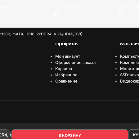
КОРЗИНУ
В КОРЗИНУ
В КОРЗ
et1200, mATX, H510, 2xDDR4, VGA/HDMI/DVI}
Профиль
Магази
Мой аккаунт
Компьют
Оформление заказа
Комплек
Корзина
Монитор
Избранное
SSD-нако
Сравнение
Видеока
7 590
₽
DR4, VGA/HDMI/DVI}
КУ
В КОРЗИНУ