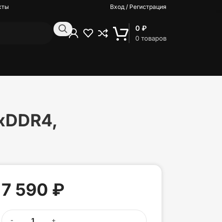
кты
Вход / Регистрация
0
₽
0
товаров
2xDDR4,
7 590
₽