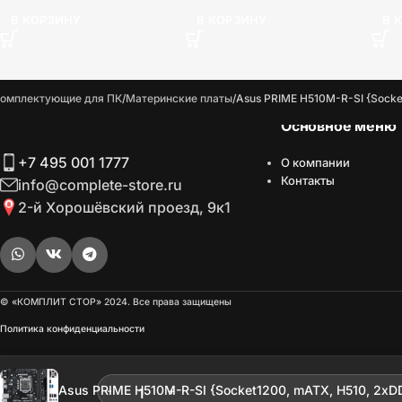
В КОРЗИНУ
В КОРЗИНУ
В 
омплектующие для ПК
Материнские платы
Asus PRIME H510M-R-SI {Sock
Основное меню
+7 495 001 1777
О компании
Контакты
info@complete-store.ru
2-й Хорошёвский проезд, 9к1
© «КОМПЛИТ СТОР» 2024. Все права защищены
Политика конфиденциальности
Asus PRIME H510M-R-SI {Socket1200, mATX, H510, 2xD