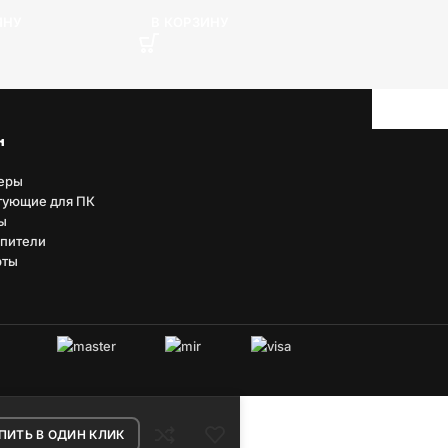
ИНУ
В КОРЗИНУ
н
еры
тующие для ПК
ы
пители
рты
ПИТЬ В ОДИН КЛИК