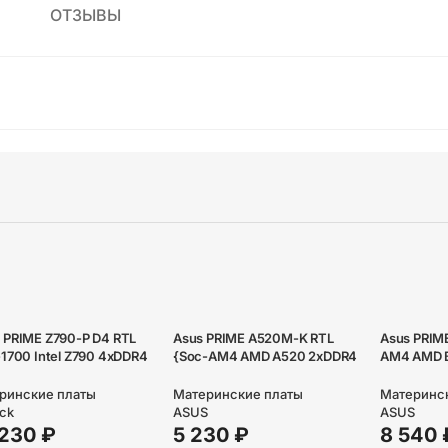
ОТЗЫВЫ
 PRIME Z790-P D4 RTL
Asus PRIME A520M-K RTL
Asus PRIM
1700 Intel Z790 4xDDR4
{Soc-AM4 AMD A520 2xDDR4
AM4 AMD 
C`97 8ch(7.1) 2.5Gg
mATX AC`97 8ch(7.1) GbLAN
mATX AC`9
+HDMI+D}
RAID+VGA+DVI+HDMI}
RAID+VGA
ринские платы
Материнские платы
Материнс
ck
ASUS
ASUS
 230
₽
5 230
₽
8 540