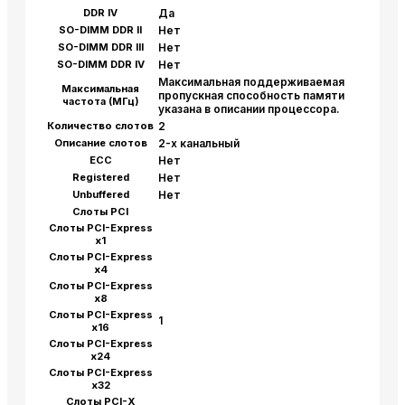
DDR IV
Да
SO-DIMM DDR II
Нет
SO-DIMM DDR III
Нет
SO-DIMM DDR IV
Нет
Максимальная поддерживаемая
Максимальная
пропускная способность памяти
частота (МГц)
указана в описании процессора.
Количество слотов
2
Описание слотов
2-х канальный
ECC
Нет
Registered
Нет
Unbuffered
Нет
Слоты PCI
Слоты PCI-Express
x1
Слоты PCI-Express
x4
Слоты PCI-Express
x8
Слоты PCI-Express
1
x16
Слоты PCI-Express
x24
Слоты PCI-Express
x32
Слоты PCI-X