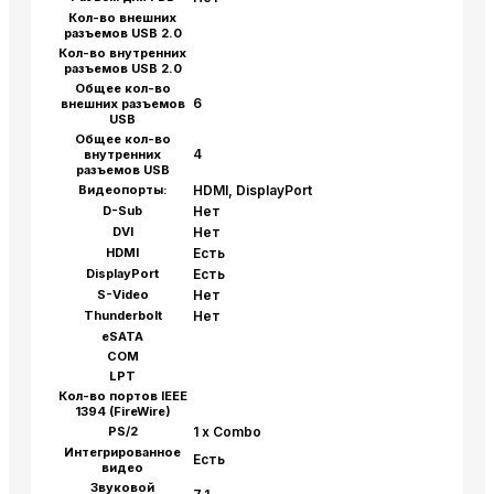
Кол-во внешних
разъемов USB 2.0
Кол-во внутренних
разъемов USB 2.0
Общее кол-во
6
внешних разъемов
USB
Общее кол-во
4
внутренних
разъемов USB
Видеопорты:
HDMI, DisplayPort
D-Sub
Нет
DVI
Нет
HDMI
Есть
DisplayPort
Есть
S-Video
Нет
Thunderbolt
Нет
eSATA
COM
LPT
Кол-во портов IEEE
1394 (FireWire)
PS/2
1 x Combo
Интегрированное
Есть
видео
Звуковой