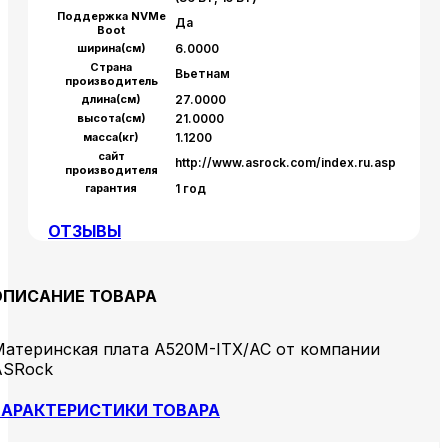
Поддержка NVMe
Да
Boot
ширина(см)
6.0000
Страна
Вьетнам
производитель
длина(см)
27.0000
высота(см)
21.0000
масса(кг)
1.1200
сайт
http://www.asrock.com/index.ru.asp
производителя
гарантия
1 год
ОТЗЫВЫ
ОПИСАНИЕ ТОВАРА
Материнская плата A520M-ITX/AC от компании
ASRock
АРАКТЕРИСТИКИ ТОВАРА