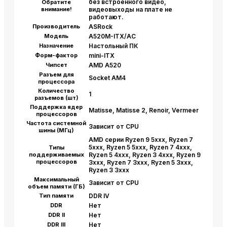
без встроенного видео,
Обратите
внимание!
видеовыходы на плате не
работают.
Производитель
ASRock
Модель
A520M-ITX/AC
Назначение
Настольный ПК
Форм-фактор
mini-ITX
Чипсет
AMD A520
Разъем для
Socket AM4
процессора
Количество
1
разъемов (шт)
Поддержка ядер
Matisse, Matisse 2, Renoir, Vermeer
процессоров
Частота системной
Зависит от CPU
шины (МГц)
AMD серии Ryzen 9 5xxx, Ryzen 7
5xxx, Ryzen 5 5xxx, Ryzen 7 4xxx,
Типы
поддерживаемых
Ryzen 5 4xxx, Ryzen 3 4xxx, Ryzen 9
процессоров
3xxx, Ryzen 7 3xxx, Ryzen 5 3xxx,
Ryzen 3 3xxx
Максимальный
Зависит от CPU
объем памяти (ГБ)
Тип памяти
DDR IV
DDR
Нет
DDR II
Нет
DDR III
Нет