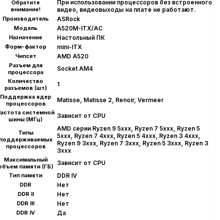
При использовании процессоров без встроенного
Обратите
внимание!
видео, видеовыходы на плате не работают.
Производитель
ASRock
Модель
A520M-ITX/AC
Назначение
Настольный ПК
Форм-фактор
mini-ITX
Чипсет
AMD A520
Разъем для
Socket AM4
процессора
Количество
1
разъемов (шт)
Поддержка ядер
Matisse, Matisse 2, Renoir, Vermeer
процессоров
астота системной
Зависит от CPU
шины (МГц)
AMD серии Ryzen 9 5xxx, Ryzen 7 5xxx, Ryzen 5
Типы
5xxx, Ryzen 7 4xxx, Ryzen 5 4xxx, Ryzen 3 4xxx,
поддерживаемых
Ryzen 9 3xxx, Ryzen 7 3xxx, Ryzen 5 3xxx, Ryzen 3
процессоров
3xxx
Максимальный
Зависит от CPU
объем памяти (ГБ)
Тип памяти
DDR IV
DDR
Нет
DDR II
Нет
DDR III
Нет
DDR IV
Да