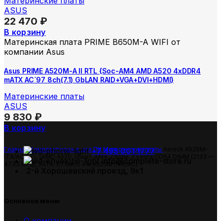
Материнские платы
ASUS
22 470
₽
В корзину
Материнская плата PRIME B650M-A WIFI от
компании Asus
Asus PRIME A520M-A II RTL {Soc-AM4 AMD A520 4xDDR4
mATX AC`97 8ch(7.1) GbLAN RAID+VGA+DVI+HDMI}
Материнские платы
ASUS
9 830
₽
В корзину
Главная
Комплектующие для ПК
Материнские платы
Asrock A520M-
+7 495 001 1777
ITX/AC RTL {AMD A520, сокет: AM4, слоты: 2 слота DDR4 DIMM (2133 —
info@complete-store.ru
4733 МГц), SATA: 6 Гбит/с х4, A520M-ITX/AC}
2-й Хорошёвский проезд, 9к1
Основное меню
О компании