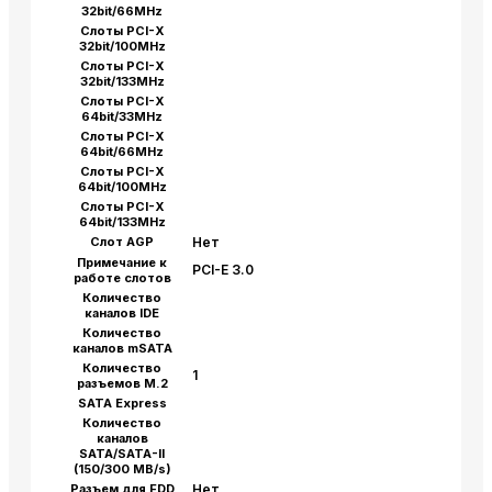
32bit/66MHz
Слоты PCI-X
32bit/100MHz
Слоты PCI-X
32bit/133MHz
Слоты PCI-X
64bit/33MHz
Слоты PCI-X
64bit/66MHz
Слоты PCI-X
64bit/100MHz
Слоты PCI-X
64bit/133MHz
Слот AGP
Нет
Примечание к
PCI-E 3.0
работе слотов
Количество
каналов IDE
Количество
каналов mSATA
Количество
1
разъемов M.2
SATA Express
Количество
каналов
SATA/SATA-II
(150/300 MB/s)
Разъем для FDD
Нет