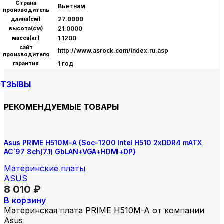
Страна
Вьетнам
производитель
длина(см)
27.0000
высота(см)
21.0000
масса(кг)
1.1200
сайт
http://www.asrock.com/index.ru.asp
производителя
гарантия
1 год
ОТЗЫВЫ
РЕКОМЕНДУЕМЫЕ ТОВАРЫ
Asus PRIME H510M-A {Soc-1200 Intel H510 2xDDR4 mATX
AC`97 8ch(7.1) GbLAN+VGA+HDMI+DP}
Материнские платы
ASUS
8 010
₽
В корзину
Материнская плата PRIME H510M-A от компании
Asus