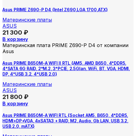
Asus PRIME Z690-P D4 {Intel Z690,LGA 1700,ATX}
Материнские платы
ASUS
21 300
₽
В корзину
Материнская плата PRIME Z690-P D4 от компании
Asus
Asus PRIME B650M-A WIFI II RTL {AM5, AMD B650, 4*DDR5,
4*SATA 6G RAID, 2*M.2, 3*PCIE, 2.5Glan, WiFi, BT, VGA, HDMI,
DP, 4*USB 3.2, 4*USB 2.0}
Материнские платы
ASUS
21 800
₽
В корзину
Asus PRIME B650M-A WIFI RTL {Socket AM5, B650, 4*DDR5,
HDMI+DP+VGA, 4xSATA3 + RAID, M2, Audio, Gb LAN, USB 3.2,
USB 2.0, mATX}