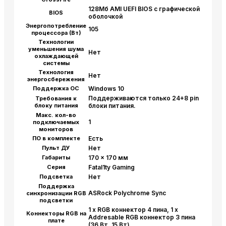
128Мб AMI UEFI BIOS с графической
BIOS
оболочкой
Энергопотребление
105
процессора (Вт)
Технологии
уменьшения шума
Нет
охлаждающей
системы
Технология
Нет
энергосбережения
Поддержка ОС
Windows 10
Поддерживаются только 24+8 pin
Требования к
блоку питания
блоки питания.
Макс. кол-во
1
подключаемых
мониторов
ПО в комплекте
Есть
Пульт ДУ
Нет
Габариты
170 x 170 мм
Серия
Fatal1ty Gaming
Подсветка
Нет
Поддержка
ASRock Polychrome Sync
синхронизации RGB
подсветки
1 x RGB коннектор 4 пина, 1 x
Коннекторы RGB на
Addresable RGB коннектор 3 пина
плате
(36 Вт, 15 Вт)