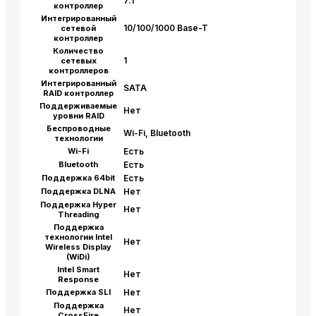
7.1
контроллер
Интегрированный
10/100/1000 Base-T
сетевой
контроллер
Количество
1
сетевых
контроллеров
Интегрированный
SATA
RAID контроллер
Поддерживаемые
Нет
уровни RAID
Беспроводные
Wi-Fi, Bluetooth
технологии
Wi-Fi
Есть
Bluetooth
Есть
Поддержка 64bit
Есть
Поддержка DLNA
Нет
Поддержка Hyper
Нет
Threading
Поддержка
технологии Intel
Нет
Wireless Display
(WiDi)
Intel Smart
Нет
Response
Поддержка SLI
Нет
Поддержка
Нет
CrossFire