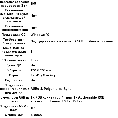
нергопотребление
105
процессора (Вт)
Технологии
уменьшения шума
Нет
охлаждающей
системы
Технология
Нет
энергосбережения
Поддержка ОС
Windows 10
Требования к
Поддерживаются только 24+8 pin блоки питания.
блоку питания
Макс. кол-во
1
подключаемых
мониторов
ПО в комплекте
Есть
Пульт ДУ
Нет
Габариты
170 x 170 мм
Серия
Fatal1ty Gaming
Подсветка
Нет
Поддержка
ASRock Polychrome Sync
инхронизации RGB
подсветки
1 x RGB коннектор 4 пина, 1 x Addresable RGB
оннекторы RGB на
плате
коннектор 3 пина (36 Вт, 15 Вт)
Поддержка NVMe
Да
Boot
ширина(см)
6.0000