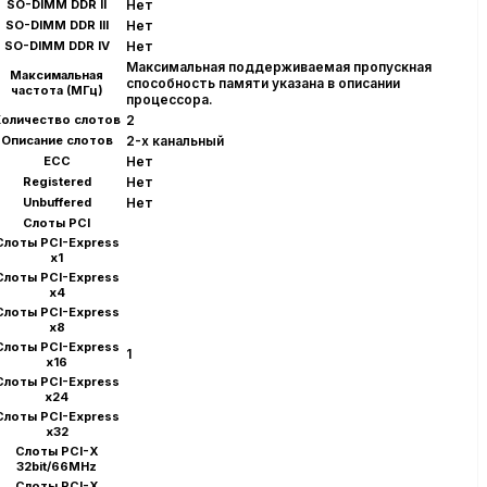
SO-DIMM DDR II
Нет
SO-DIMM DDR III
Нет
SO-DIMM DDR IV
Нет
Максимальная поддерживаемая пропускная
Максимальная
способность памяти указана в описании
частота (МГц)
процессора.
оличество слотов
2
Описание слотов
2-х канальный
ECC
Нет
Registered
Нет
Unbuffered
Нет
Слоты PCI
Слоты PCI-Express
x1
Слоты PCI-Express
x4
Слоты PCI-Express
x8
Слоты PCI-Express
1
x16
Слоты PCI-Express
x24
Слоты PCI-Express
x32
Слоты PCI-X
32bit/66MHz
Слоты PCI-X