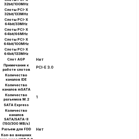
32bit/100MHz
Слоты PCI-X
32bit/133MHz
Слоты PCI-X
64bit/33MHz
Слоты PCI-X
64bit/66MHz
Слоты PCI-X
64bit/100MHz
Слоты PCI-X
64bit/133MHz
Слот AGP
Нет
Примечание к
PCI-E 3.0
работе слотов
Количество
каналов IDE
Количество
каналов mSATA
Количество
1
разъемов M.2
SATA Express
Количество
каналов
SATA/SATA-II
(150/300 MB/s)
Разъем для FDD
Нет
Кол-во внешних