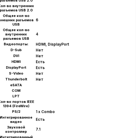
разъемов USB 2.0
Кол-во внутренних
разъемов USB 2.0
Общее кол-во
6
внешних разъемов
USB
Общее кол-во
4
внутренних
разъемов USB
Видеопорты:
HDMI, DisplayPort
D-Sub
Нет
DVI
Нет
HDMI
Есть
DisplayPort
Есть
S-Video
Нет
Thunderbolt
Нет
eSATA
COM
LPT
ол-во портов IEEE
1394 (FireWire)
PS/2
1 x Combo
Интегрированное
Есть
видео
Звуковой
7.1
контроллер
Интегрированный