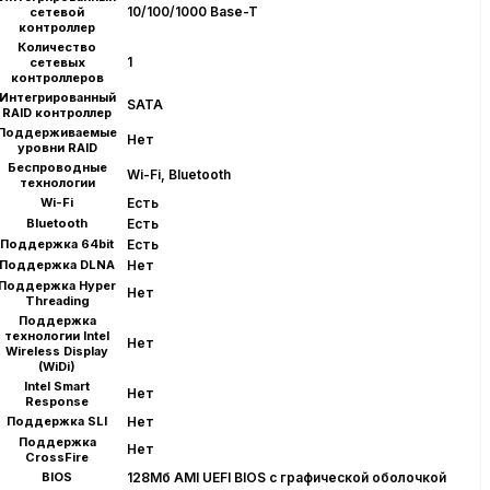
10/100/1000 Base-T
сетевой
контроллер
Количество
1
сетевых
контроллеров
Интегрированный
SATA
RAID контроллер
Поддерживаемые
Нет
уровни RAID
Беспроводные
Wi-Fi, Bluetooth
технологии
Wi-Fi
Есть
Bluetooth
Есть
Поддержка 64bit
Есть
Поддержка DLNA
Нет
Поддержка Hyper
Нет
Threading
Поддержка
технологии Intel
Нет
Wireless Display
(WiDi)
Intel Smart
Нет
Response
Поддержка SLI
Нет
Поддержка
Нет
CrossFire
BIOS
128Мб AMI UEFI BIOS с графической оболочкой