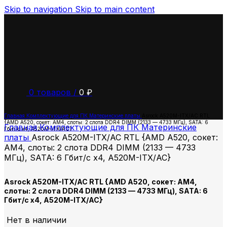
Skip to navigation
Skip to main content
0
товаров
/
0
₽
Главная
Комплектующие для ПК
Материнские платы
Asrock A520M-ITX/AC RTL
{AMD A520, сокет: AM4, слоты: 2 слота DDR4 DIMM (2133 — 4733 МГц), SATA: 6
Главная
Комплектующие для ПК
Материнские
Гбит/с х4, A520M-ITX/AC}
платы
Asrock A520M-ITX/AC RTL {AMD A520, сокет:
AM4, слоты: 2 слота DDR4 DIMM (2133 — 4733
МГц), SATA: 6 Гбит/с х4, A520M-ITX/AC}
Asrock A520M-ITX/AC RTL {AMD A520, сокет: AM4,
слоты: 2 слота DDR4 DIMM (2133 — 4733 МГц), SATA: 6
Гбит/с х4, A520M-ITX/AC}
Нет в наличии