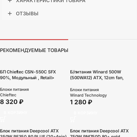
ХАРАКТЕРИСТИКИ ТОВАРА
ОТЗЫВЫ
РЕКОМЕНДУЕМЫЕ ТОВАРЫ
БП Chieftec CSN-550C SFX
Б/питания Winard 500W
90%, Модульный , Retail>
(500WA12) ATX, 12cm fan,
20+4pin +4Pin, 2*SATA, 1*FDD,
4*IDE
Блоки питания
Блоки питания
Chieftec
Winard Technology
8 320
₽
1 280
₽
В КОРЗИНУ
В КОРЗИНУ
Блок питания Deepcool ATX
Блок питания Deepcool ATX
350W PF350 80 PLUS (20+4pin)
750W PM750D 80+ gold