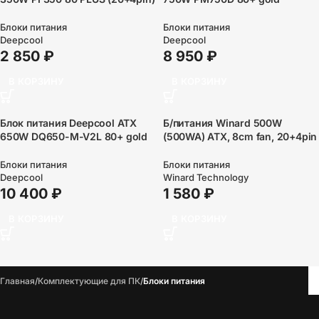
APFC 120mm fan 6xSATA RTL
(20+4pin) APFC 120mm fan
6xSATA RTL
Блоки питания
Блоки питания
Deepcool
Deepcool
2 850
₽
8 950
₽
В КОРЗИНУ
В КОРЗИНУ
Блок питания Deepcool ATX
Б/питания Winard 500W
650W DQ650-M-V2L 80+ gold
(500WA) ATX, 8cm fan, 20+4pin
(24+4+4pin) APFC 120mm fan
+4Pin, 2*SATA, 1*FDD, 4*IDE
8xSATA Cab Manag RTL
Блоки питания
Блоки питания
Deepcool
Winard Technology
10 400
₽
1 580
₽
В КОРЗИНУ
В КОРЗИНУ
Главная
Комплектующие для ПК
Блоки питания