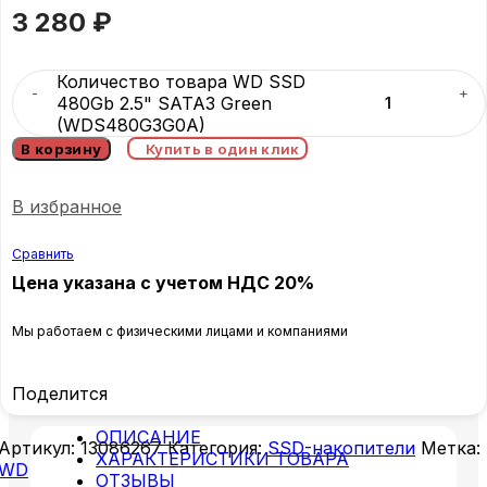
3 280
₽
Количество товара WD SSD
480Gb 2.5" SATA3 Green
(WDS480G3G0A)
В корзину
Купить в один клик
В избранное
Сравнить
Цена указана с учетом НДС 20%
Мы работаем с физическими лицами и компаниями
Поделится
ОПИСАНИЕ
Артикул:
13086267
Категория:
SSD-накопители
Метка:
ХАРАКТЕРИСТИКИ ТОВАРА
WD
ОТЗЫВЫ