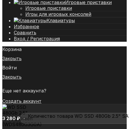
Игровые приставки
Игровые приставки
Игры для игровых консолей
Клавиатуры
Избранное
Сравнить
Вход / Регистрация
Корзина
Закрыть
Войти
Закрыть
Еще нет аккаунта?
Создать аккаунт
Количество товара WD SSD 480Gb 2.5" S
3 280
₽