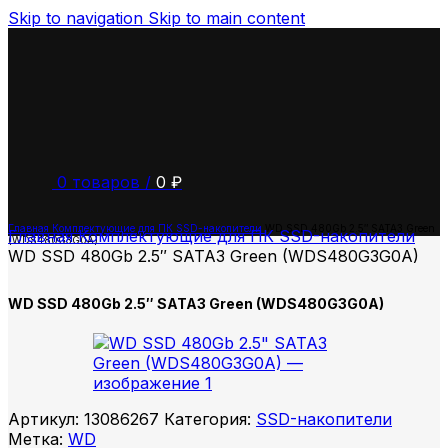
Skip to navigation
Skip to main content
0
товаров
/
0
₽
Главная
Комплектующие для ПК
SSD-накопители
WD SSD 480Gb 2.5″ SATA3 Green
Главная
Комплектующие для ПК
SSD-накопители
(WDS480G3G0A)
WD SSD 480Gb 2.5″ SATA3 Green (WDS480G3G0A)
WD SSD 480Gb 2.5″ SATA3 Green (WDS480G3G0A)
Артикул:
13086267
Категория:
SSD-накопители
Метка:
WD