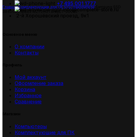
+7 495 001 1777
Главная
Комплектующие для ПК
SSD-накопители
Samsung SSD
info@complete-store.ru
3840Gb PM883 MZ7LH3T8HMLT-00005
2-й Хорошёвский проезд, 9к1
Основное меню
О компании
Контакты
Профиль
Мой аккаунт
Оформление заказа
Корзина
Избранное
Сравнение
Магазин
Компьютеры
Комплектующие для ПК