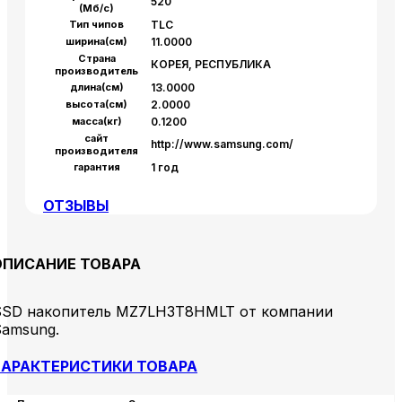
520
(Мб/с)
Тип чипов
TLC
ширина(см)
11.0000
Страна
КОРЕЯ, РЕСПУБЛИКА
производитель
длина(см)
13.0000
высота(см)
2.0000
масса(кг)
0.1200
сайт
http://www.samsung.com/
производителя
гарантия
1 год
ОТЗЫВЫ
ОПИСАНИЕ ТОВАРА
SSD накопитель MZ7LH3T8HMLT от компании
Samsung.
АРАКТЕРИСТИКИ ТОВАРА