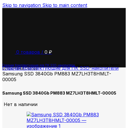
Skip to navigation
Skip to main content
0
товаров
/
0
₽
Главная
Комплектующие для ПК
SSD-накопители
Samsung SSD 3840Gb PM883
Главная
Комплектующие для ПК
SSD-накопители
MZ7LH3T8HMLT-00005
Samsung SSD 3840Gb PM883 MZ7LH3T8HMLT-
00005
Samsung SSD 3840Gb PM883 MZ7LH3T8HMLT-00005
Нет в наличии