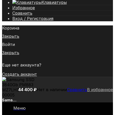
Клавиатуры
Избранное
Сравнить
Вход / Регистрация
Корзина
Закрыть
Войти
Закрыть
Еще нет аккаунта?
Создать аккаунт
44 400
₽
Нет в наличии
Сравнить
В избранное
Samsung
SSD
Меню
3840Gb
PM883