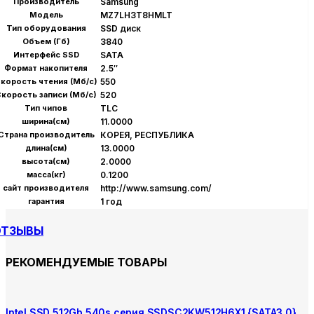
Производитель
Samsung
Модель
MZ7LH3T8HMLT
Тип оборудования
SSD диск
Объем (Гб)
3840
Интерфейс SSD
SATA
Формат накопителя
2.5″
корость чтения (Мб/с)
550
корость записи (Мб/с)
520
Тип чипов
TLC
ширина(см)
11.0000
Страна производитель
КОРЕЯ, РЕСПУБЛИКА
длина(см)
13.0000
высота(см)
2.0000
масса(кг)
0.1200
сайт производителя
http://www.samsung.com/
гарантия
1 год
ОТЗЫВЫ
РЕКОМЕНДУЕМЫЕ ТОВАРЫ
Intel SSD 512Gb 540s серия SSDSC2KW512H6X1 {SATA3.0}