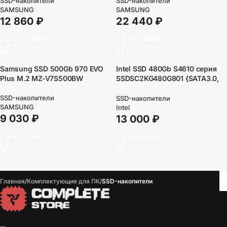
SSD-накопители
SSD-накопители
SAMSUNG
SAMSUNG
12 860
₽
22 440
₽
В КОРЗИНУ
В КОРЗИНУ
Samsung SSD 500Gb 970 EVO
Intel SSD 480Gb S4610 серия
Plus M.2 MZ-V7S500BW
SSDSC2KG480G801 {SATA3.0,
3D2, TLC, 2.5″}
SSD-накопители
SSD-накопители
SAMSUNG
Intel
9 030
₽
13 000
₽
В КОРЗИНУ
В КОРЗИНУ
Главная
Комплектующие для ПК
SSD-накопители