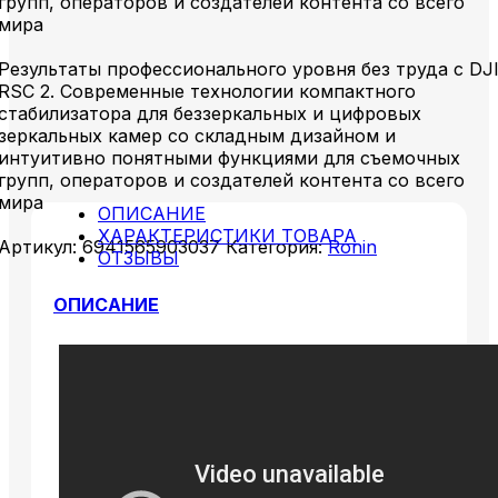
групп, операторов и создателей контента со всего
мира
Результаты профессионального уровня без труда с DJ
RSC 2. Современные технологии компактного
стабилизатора для беззеркальных и цифровых
зеркальных камер со складным дизайном и
интуитивно понятными функциями для съемочных
групп, операторов и создателей контента со всего
мира
ОПИСАНИЕ
ХАРАКТЕРИСТИКИ ТОВАРА
Артикул:
6941565903037
Категория:
Ronin
ОТЗЫВЫ
ОПИСАНИЕ