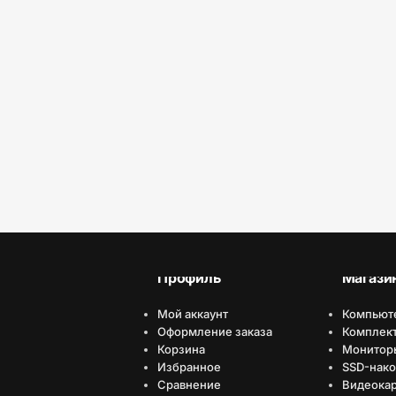
Профиль
Магази
Мой аккаунт
Компьют
Оформление заказа
Комплек
Корзина
Монитор
Избранное
SSD-нако
Сравнение
Видеока