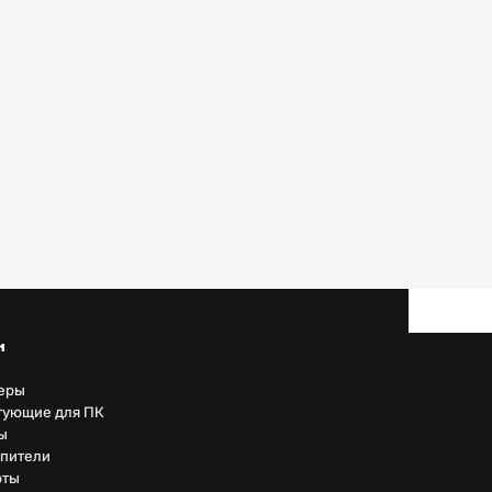
н
еры
тующие для ПК
ы
пители
рты