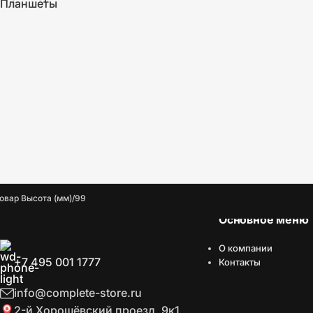
Планшеты
овар Высота (мм)
99
Основное меню
О компании
+7 495 001 1777
Контакты
info@complete-store.ru
2-й Хорошёвский проезд, 9к1