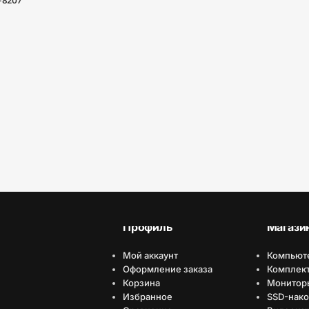
-8207
udio
Профиль
Магази
Мой аккаунт
Компьют
Оформление заказа
Комплек
Корзина
Монитор
Избранное
SSD-нако