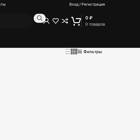
кты
Вход / Регистрация
0
₽
0
товаров
Фильтры