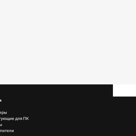
н
еры
тующие для ПК
ы
пители