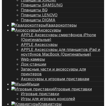
Планшеты SAMSUNG
Планшеты BQ
Планшеты LENOVO
Планшеты DIGMA
Квадрокоптеры
Аксессуары
APPLE Аксессуары смартфонов iPhone
(Оригинальные)
APPLE Аксессуары
APPLE Аксессуары для планшетов iPad и
ноутбуков MacBook (Оригинальные)
Web-камеры
Док-станции
Запасные части и аксессуары для
принтеров
Аксессуары к игровым приставкам
Мыши
Игровые приставки
Игровые приставки
Игры для игровых консолей
Клавиатуры