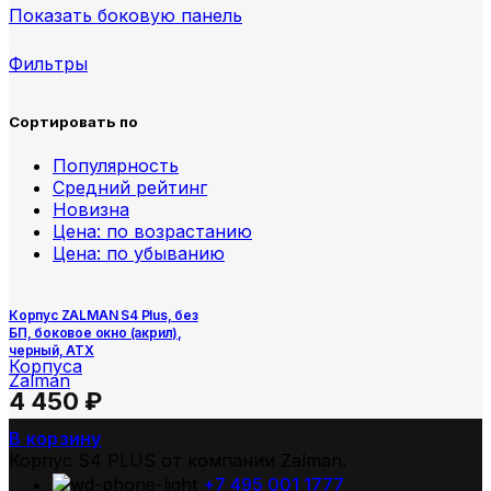
Показать боковую панель
Фильтры
Сортировать по
Популярность
Средний рейтинг
Новизна
Цена: по возрастанию
Цена: по убыванию
Корпус ZALMAN S4 Plus, без
БП, боковое окно (акрил),
черный, ATX
Корпуса
Zalman
4 450
₽
В корзину
Корпус S4 PLUS от компании Zalman.
+7 495 001 1777