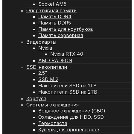
Socket AM5
Оперативная память
Память DDR4
Память DDR5
Память для ноутбуков
Память серверная
Видеокарты
Nvidia
Nvidia RTX 40
AMD RADEON
SSD-накопители
2.5″
SSD M.2
Накопители SSD на 1TB
Накопители SSD на 2TB
Корпуса
Системы охлаждения
Водяное охлаждение (СВО)
Охлаждение для HDD, SSD
Термопаста
Кулеры для процессоров