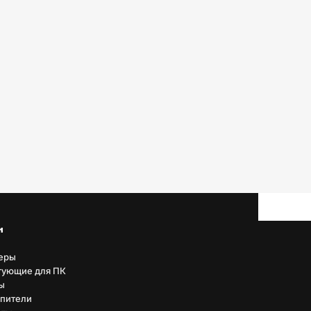
н
еры
тующие для ПК
ы
пители