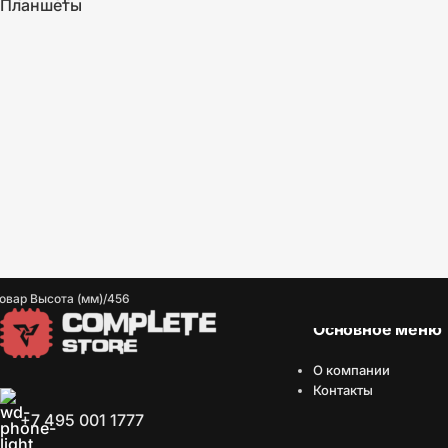
Планшеты
овар Высота (мм)
456
Основное меню
О компании
Контакты
+7 495 001 1777