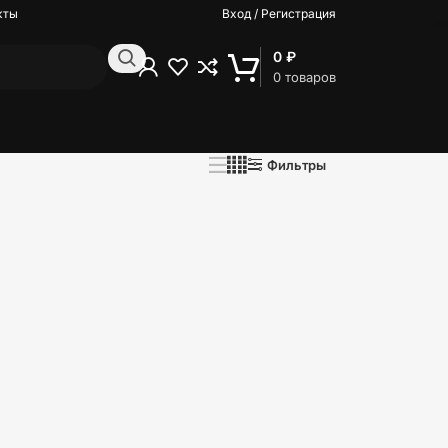
кты
Вход / Регистрация
0
₽
0
товаров
Фильтры