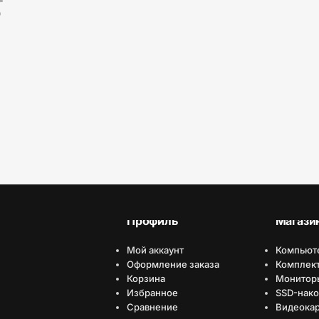
-
)
Профиль
Магази
Мой аккаунт
Компьют
Оформление заказа
Комплек
Корзина
Монитор
Избранное
SSD-нако
Сравнение
Видеока