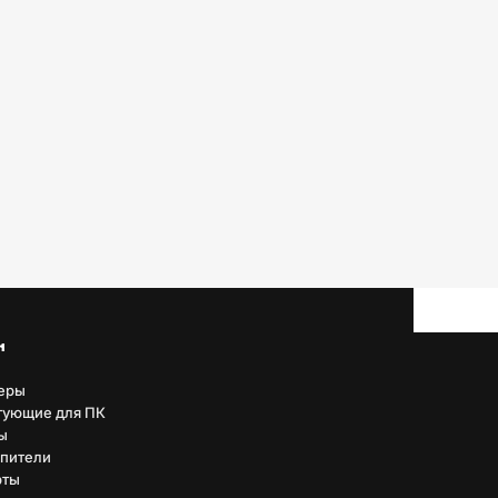
н
еры
тующие для ПК
ы
пители
рты