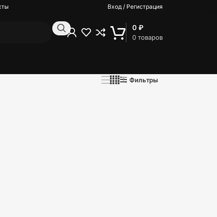
кты
Вход / Регистрация
0
₽
0
товаров
Фильтры