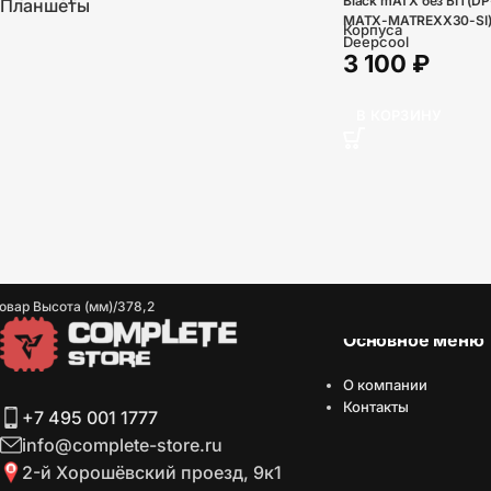
Black mATX без БП (DP
Планшеты
MATX-MATREXX30-SI
Корпуса
Deepcool
3 100
₽
В КОРЗИНУ
овар Высота (мм)
378,2
Основное меню
О компании
Контакты
+7 495 001 1777
info@complete-store.ru
2-й Хорошёвский проезд, 9к1