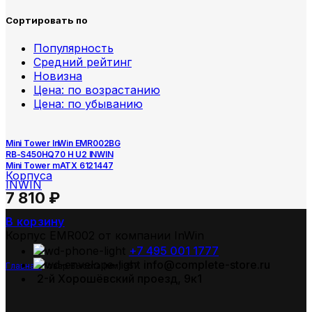
Сортировать по
Популярность
Средний рейтинг
Новизна
Цена: по возрастанию
Цена: по убыванию
Mini Tower InWin EMR002BG
RB-S450HQ70 H U2 INWIN
Mini Tower mATX 6121447
Корпуса
INWIN
7 810
₽
В корзину
Корпус EMR002 от компании InWin
+7 495 001 1777
info@complete-store.ru
Главная
Товар Высота (мм)
357
2-й Хорошёвский проезд, 9к1