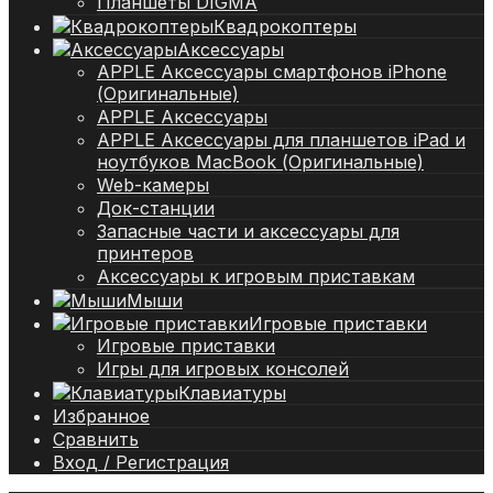
Планшеты DIGMA
Квадрокоптеры
Аксессуары
APPLE Аксессуары смартфонов iPhone
(Оригинальные)
APPLE Аксессуары
APPLE Аксессуары для планшетов iPad и
ноутбуков MacBook (Оригинальные)
Web-камеры
Док-станции
Запасные части и аксессуары для
принтеров
Аксессуары к игровым приставкам
Мыши
Игровые приставки
Игровые приставки
Игры для игровых консолей
Клавиатуры
Избранное
Сравнить
Вход / Регистрация