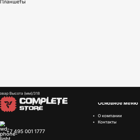
Планшеты
овар Высота (мм)
318
Основное меню
О компании
Контакты
+7 495 001 1777