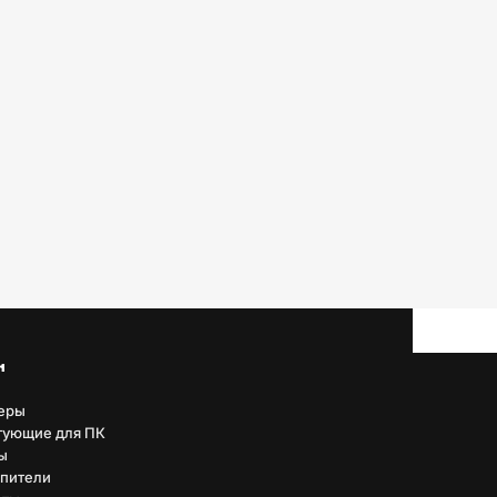
н
еры
тующие для ПК
ы
пители