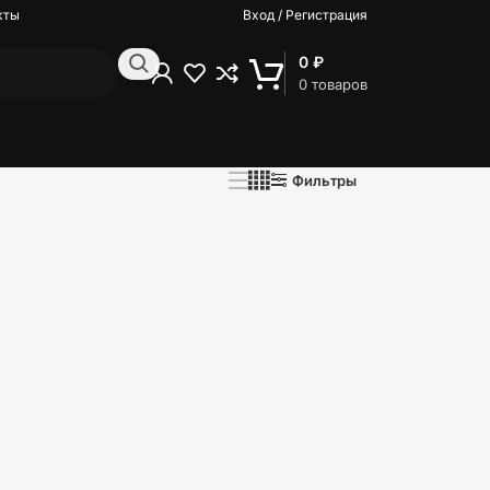
кты
Вход / Регистрация
0
₽
0
товаров
Фильтры