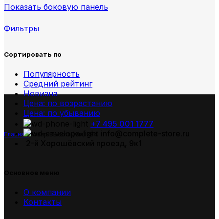
Показать боковую панель
Фильтры
Сортировать по
Популярность
Средний рейтинг
Новизна
Цена: по возрастанию
Цена: по убыванию
+7 495 001 1777
info@complete-store.ru
Главная
Товар Высота (мм)
284
2-й Хорошёвский проезд, 9к1
Основное меню
О компании
Контакты