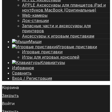
APPLE Аксессуары для планшетов iPad и
ноутбуков MacBook (Оригинальные)
Web-камеры
Док-станции
Запасные части и аксессуары для
принтеров
Аксессуары к игровым приставкам
Мыши
Игровые приставки
Игровые приставки
Игры для игровых консолей
Клавиатуры
Избранное
Сравнить
Вход / Регистрация
Корзина
Закрыть
Войти
Закрыть