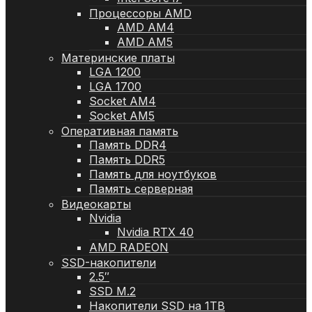
Процессоры AMD
AMD AM4
AMD AM5
Материнские платы
LGA 1200
LGA 1700
Socket AM4
Socket AM5
Оперативная память
Память DDR4
Память DDR5
Память для ноутбуков
Память серверная
Видеокарты
Nvidia
Nvidia RTX 40
AMD RADEON
SSD-накопители
2.5″
SSD M.2
Накопители SSD на 1TB