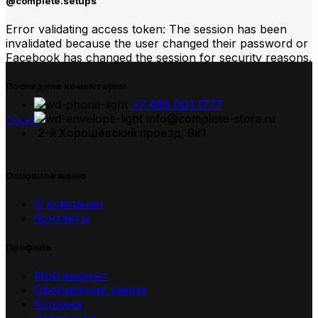
@complete.setups
Error validating access token: The session has been
invalidated because the user changed their password or
Facebook has changed the session for security reasons.
Последние коментарии
+7 495 001 1777
info@complete-store.ru
Главная
2-й Хорошёвский проезд, 9к1
Основное меню
О компании
Контакты
Профиль
Мой аккаунт
Оформление заказа
Корзина
Избранное