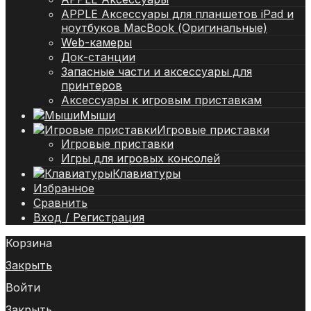
APPLE Аксессуары для планшетов iPad и
ноутбуков MacBook (Оригинальные)
Web-камеры
Док-станции
Запасные части и аксессуары для
принтеров
Аксессуары к игровым приставкам
Мыши
Игровые приставки
Игровые приставки
Игры для игровых консолей
Клавиатуры
Избранное
Сравнить
Вход / Регистрация
Корзина
Закрыть
Войти
Закрыть