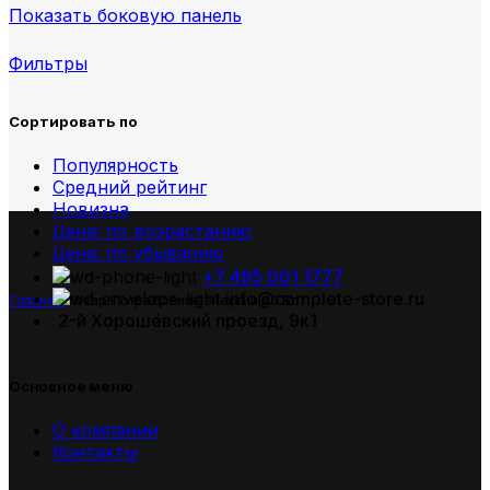
Показать боковую панель
Фильтры
Сортировать по
Популярность
Средний рейтинг
Новизна
Цена: по возрастанию
Цена: по убыванию
+7 495 001 1777
info@complete-store.ru
Главная
Товар Потребление энергии
40 Вт
2-й Хорошёвский проезд, 9к1
Основное меню
О компании
Контакты