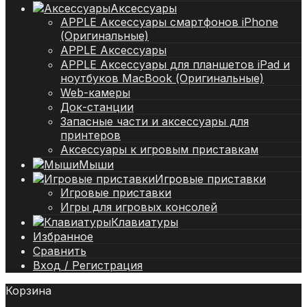
Аксессуары
APPLE Аксессуары смартфонов iPhone
(Оригинальные)
APPLE Аксессуары
APPLE Аксессуары для планшетов iPad и
ноутбуков MacBook (Оригинальные)
Web-камеры
Док-станции
Запасные части и аксессуары для
принтеров
Аксессуары к игровым приставкам
Мыши
Игровые приставки
Игровые приставки
Игры для игровых консолей
Клавиатуры
Избранное
Сравнить
Вход / Регистрация
Корзина