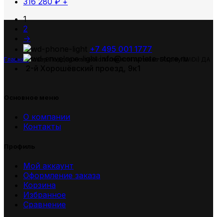
316 280
₽
+
1
2
→
+7 495 001 1777
info@complete-store.ru
Главная
Товар Поддержка технологии Intel Wireless Display (WiDi)
ДА
2-й Хорошёвский проезд, 9к1
Основное меню
О компании
Контакты
Профиль
Мой аккаунт
Оформление заказа
Корзина
Избранное
Сравнение