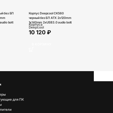
ый без БП
Корпус Deepcool CK560
0mm
черный без БП ATX 2x120mm
udio bott
1x140mm 2xUSB3.0 audio bott
Корпуса
PSU
Deepcool
10 120
₽
В КОРЗИНУ
н
еры
тующие для ПК
ы
пители