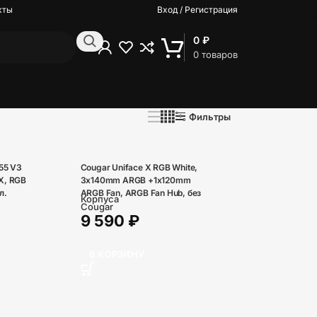
кты
Вход / Регистрация
0
₽
0
товаров
Фильтры
55 V3
Cougar Uniface X RGB White,
X, RGB
3x140mm ARGB +1x120mm
л.
ARGB Fan, ARGB Fan Hub, без
Корпуса
вая
БП, белый, E-ATX
Cougar
9 590
₽
Без БП
В КОРЗИНУ