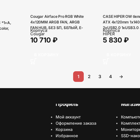
Cougar Airface Pro RGB White
CASE HIPER OW бел
4x120MM ARGB FAN, ARGB
ATX 4x120mm 1x14
 *1+A,
FAN HUB, БЕЗ БП, БЕЛЫЙ, E-
2xUSB2.0 1xUSB3.0 a
color,
Корпуса
Корпуса
ATX
PSU
Cougar
HIPER
op*3,
10 710
₽
5 830
₽
l, LED
tware
В КОРЗИНУ
В КОРЗИНУ
1
2
3
4
→
Профиль
Магази
Мой аккаунт
Компьют
Оформление заказа
Комплек
Корзина
Монитор
Избранное
SSD-нако