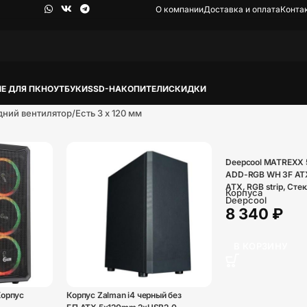
О компании
Доставка и оплата
Конта
Е ДЛЯ ПК
НОУТБУКИ
SSD-НАКОПИТЕЛИ
СКИДКИ
дний вентилятор
Есть 3 х 120 мм
Deepcool MATREXX 
ADD-RGB WH 3F AT
ATX, RGB strip, Стек
Корпуса
фронтальная и боко
Deepcool
8 340
₽
панели, 3RGB fans,
В КОРЗИНУ
Корпус
Корпус Zalman i4 черный без