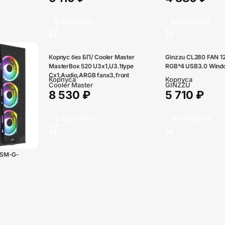
В КОРЗИНУ
В КОРЗИНУ
Корпус без БП/ Cooler Master
Ginzzu CL280 FAN 
MasterBox 520 U3x1,U3.1type
RGB*4 USB3.0 Wind
Cx1,Audio,ARGB fanx3,front
Корпуса
Корпуса
TG panel
Cooler Master
GINZZU
8 530
₽
5 710
₽
В КОРЗИНУ
В КОРЗИНУ
ISM-G-