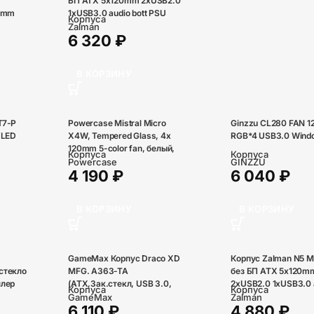
БП ATX 5x120mm 2xUSB2.0
20mm
1xUSB3.0 audio bott PSU
Корпуса
Zalman
6 320
₽
В КОРЗИНУ
T7-P
Powercase Mistral Micro
Ginzzu CL280 FAN 
 LED
X4W, Tempered Glass, 4х
RGB*4 USB3.0 Wind
120mm 5-color fan, белый,
Корпуса
Корпуса
mATX (CMMXW-L4)
Powercase
GINZZU
4 190
₽
6 040
₽
В КОРЗИНУ
В КОРЗИНУ
GameMax Корпус Draco XD
Корпус Zalman N5 M
стекло
MFG. A363-TA
без БП ATX 5x120m
ллер
(ATX,Зак.стекл, USB 3.0,
2xUSB2.0 1xUSB3.0 a
Корпуса
Корпуса
4*120мм вент.+ ARGB
PSU
GameMax
Zalman
6 110
₽
4 880
₽
контроллер,без БП)