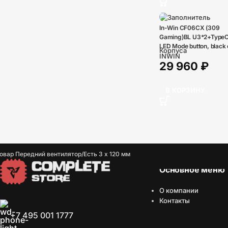
In-Win CF06CX (309
Gaming)BL U3*2+TypeC
LED Mode button, black 
Корпуса
Saturn ASN120 fan*4 (t
INWIN
29 960
₽
rear*1), glass side pane
RGB F/P with/GLOW sof
interface 6151389
В КОРЗИНУ
овар Передний вентилятор
Есть 3 х 120 мм
Основное меню
О компании
Контакты
+7 495 001 1777