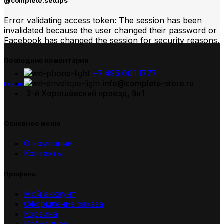
@complete.setups
Error validating access token: The session has been
invalidated because the user changed their password or
Facebook has changed the session for security reasons.
Последние коментарии
+7 495 001 1777
info@complete-store.ru
Главная
2-й Хорошёвский проезд, 9к1
Основное меню
О компании
Контакты
Профиль
Мой аккаунт
Оформление заказа
Корзина
Избранное