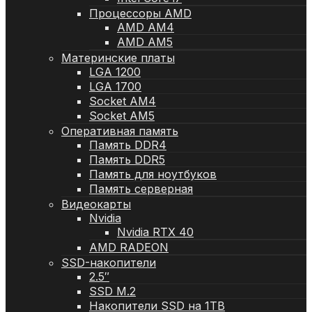
Процессоры AMD
AMD AM4
AMD AM5
Материнские платы
LGA 1200
LGA 1700
Socket AM4
Socket AM5
Оперативная память
Память DDR4
Память DDR5
Память для ноутбуков
Память серверная
Видеокарты
Nvidia
Nvidia RTX 40
AMD RADEON
SSD-накопители
2.5″
SSD M.2
Накопители SSD на 1TB