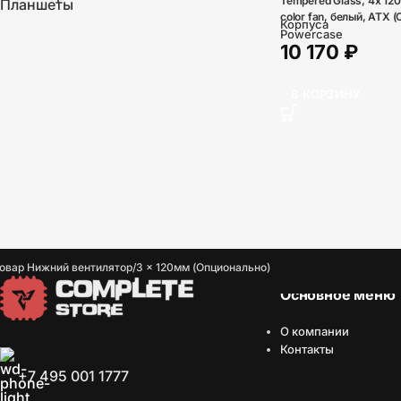
Tempered Glass, 4х 12
Планшеты
color fan, белый, ATX
Корпуса
L4)
Powercase
10 170
₽
В КОРЗИНУ
овар Нижний вентилятор
3 x 120мм (Опционально)
Основное меню
О компании
Контакты
+7 495 001 1777