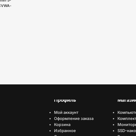
0mm 5-
 (CVWA-
Профиль
Магази
Мой аккаунт
Компьют
Оформление заказа
Комплек
Корзина
Монитор
Избранное
SSD-нако