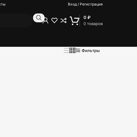
кты
Вход / Регистрация
0
₽
0
товаров
Фильтры