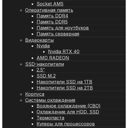
Socket AM5
Оперативная память
Память DDR4
Память DDR5
Память для ноутбуков
Память серверная
Видеокарты
Nvidia
Nvidia RTX 40
AMD RADEON
SSD-накопители
2.5″
SSD M.2
Накопители SSD на 1TB
Накопители SSD на 2TB
Корпуса
Системы охлаждения
Водяное охлаждение (СВО)
Охлаждение для HDD, SSD
Термопаста
Кулеры для процессоров