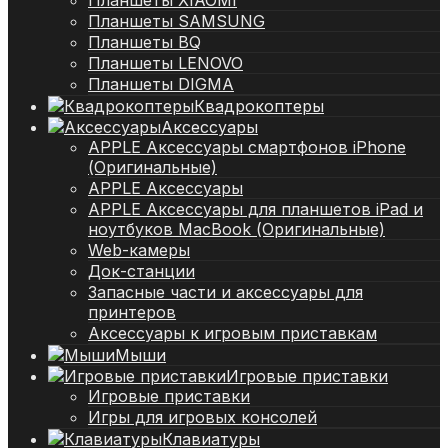
Планшеты SAMSUNG
Планшеты BQ
Планшеты LENOVO
Планшеты DIGMA
Квадрокоптеры
Аксессуары
APPLE Аксессуары смартфонов iPhone
(Оригинальные)
APPLE Аксессуары
APPLE Аксессуары для планшетов iPad и
ноутбуков MacBook (Оригинальные)
Web-камеры
Док-станции
Запасные части и аксессуары для
принтеров
Аксессуары к игровым приставкам
Мыши
Игровые приставки
Игровые приставки
Игры для игровых консолей
Клавиатуры