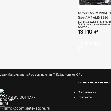
Asrock B550M PRO4 R
{Soc-AM4 AMD B550
4xDDR4 mATX AC`97 8c
Материнские платы
GbLAN RAID+VGA+HDM
ASRock
13 110
₽
В КОРЗИНУ
овар Максимальный объем памяти (ГБ)
Зависит от CPU
Основное меню
О компании
+7 495 001 1777
Контакты
info@complete-store.ru