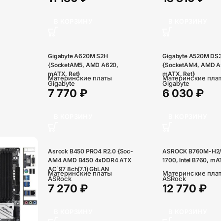
В КОРЗИНУ
В КОРЗИНУ
Gigabyte A620M S2H
Gigabyte A520M DS
{SocketAM5, AMD A620,
{SocketAM4, AMD A
mATX, Ret}
mATX, Ret}
Материнские платы
Материнские пла
Gigabyte
Gigabyte
7 770
₽
6 030
₽
В КОРЗИНУ
В КОРЗИНУ
Asrock B450 PRO4 R2.0 {Soc-
ASROCK B760M-H2/
AM4 AMD B450 4xDDR4 ATX
1700, Intel B760, mA
AC`97 8ch(7.1) GbLAN
Материнские платы
Материнские пла
RAID+VGA+HDMI+DP}
ASRock
ASRock
7 270
₽
12 770
₽
В КОРЗИНУ
В КОРЗИНУ