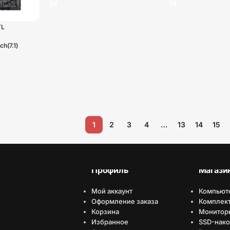
TL
h(7.1)
I+DP}
1
2
3
4
…
13
14
15
Профиль
Магази
Мой аккаунт
Компьют
Оформление заказа
Комплек
Корзина
Монитор
Избранное
SSD-нако