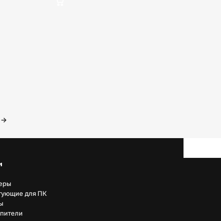
→
н
еры
тующие для ПК
ы
пители