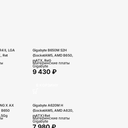
4 II, LGA
Gigabyte B650M S2H
, Ret
{SocketAM5, AMD B650,
mATX, Ret}
ты
Материнские платы
Gigabyte
9 430
₽
В КОРЗИНУ
ING X AX
Gigabyte A620M H
 B650
{SocketAM5, AMD A620,
2.5Gg
mATX} Ret
ты
Материнские платы
Gigabyte
7 980
₽