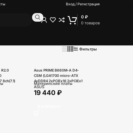
кты
Вход / Регистрация
0
₽
0
товаров
Фильтры
 R2.0
Asus PRIME B660M-A D4-
0
CSM {LGA1700 micro-ATX
8ch(7.1)
4xDDR4 2xPCIEx16 2xPCIEx1
ты
Материнские платы
3xM.2 HDMI DP GLAN}
ASUS
19 440
₽
MI}
В КОРЗИНУ