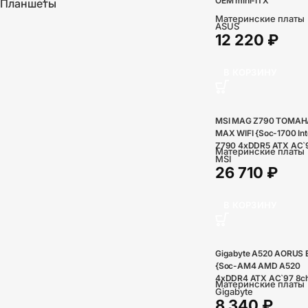
OEM mini-ITX
Планшеты
Материнские платы
ASUS
12 220
₽
В КОРЗИНУ
MSI MAG Z790 TOMA
MAX WIFI {Soc-1700 Int
Z790 4xDDR5 ATX AC`
Материнские платы
8ch(7.1) 2.5Gg
MSI
26 710
₽
RAID+HDMI+DP}
В КОРЗИНУ
Gigabyte A520 AORUS 
{Soc-AM4 AMD A520
4xDDR4 ATX AC`97 8ch(
Материнские платы
GbLAN RAID+DVI+HDM
Gigabyte
8 340
₽