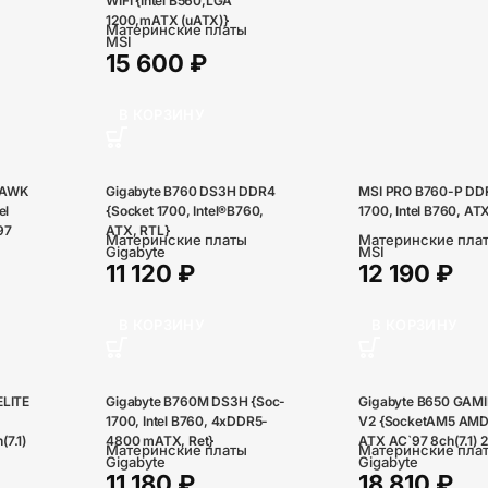
WIFI {Intel B560,LGA
1200,mATX (uATX)}
Материнские платы
MSI
15 600
₽
В КОРЗИНУ
HAWK
Gigabyte B760 DS3H DDR4
MSI PRO B760-P DDR
el
{Socket 1700, Intel®B760,
1700, Intel B760, ATX
97
ATX, RTL}
Материнские платы
Материнские пла
Gigabyte
MSI
11 120
₽
12 190
₽
В КОРЗИНУ
В КОРЗИНУ
ELITE
Gigabyte B760M DS3H {Soc-
Gigabyte B650 GAM
1700, Intel B760, 4xDDR5-
V2 {SocketAM5 AMD
7.1)
4800 mATX, Ret}
ATX AC`97 8ch(7.1) 
Материнские платы
Материнские пла
I}
RAID+HDMI}
Gigabyte
Gigabyte
11 180
₽
18 810
₽