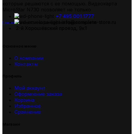
которые решаются с ее помощью. Видеокарта
MicroStar N730 позволяет не только
+7 495 001 1777
info@complete-store.ru
Главная
Товар Кол-во шейдерных процессоров
96
2-й Хорошёвский проезд, 9к1
Основное меню
О компании
Контакты
Профиль
Мой аккаунт
Оформление заказа
Корзина
Избранное
Сравнение
Магазин