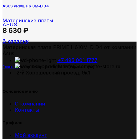
ASUS PRIME H610M-D D4
Материнские платы
ASUS
8 630
₽
В корзину
Материнская плата PRIME H610M-D D4 от компании
Asus
+7 495 001 1777
info@complete-store.ru
Главная
Товар Габариты
MicroATX (244 x 211 мм)
2-й Хорошёвский проезд, 9к1
Основное меню
О компании
Контакты
Профиль
Мой аккаунт