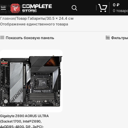
0
₽
Skip to navigation
0
товар
Skip to main content
Главная
Товар Габариты
30.5 x 24.4 см
Отображение единственного товара
Показать боковую панель
Фильтры
Gigabyte Z690 AORUS ULTRA
{Socket 1700, Intel®Z690,
4xDDR5-4800, DP, 3xPCI-