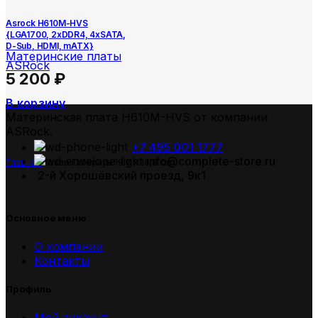
Asrock H610M-HVS
{LGA1700, 2xDDR4, 4xSATA,
D-Sub, HDMI, mATX}
Материнские платы
ASRock
5 200
₽
В корзину
Материнская плата H610M-HVS от компании
ASRock.
+7 495 001 1777
info@complete-store.ru
Главная
Товар Габариты
19,7 x 18,8 см
2-й Хорошёвский проезд, 9к1
Основное меню
О компании
Контакты
Профиль
Мой аккаунт