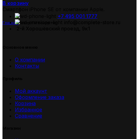
В корзину
Смартфон iPhone SE от компании Apple.
+7 495 001 1777
info@complete-store.ru
Главная
Товар FM тюнер
Нет
2-й Хорошёвский проезд, 9к1
Основное меню
О компании
Контакты
Профиль
Мой аккаунт
Оформление заказа
Корзина
Избранное
Сравнение
Магазин