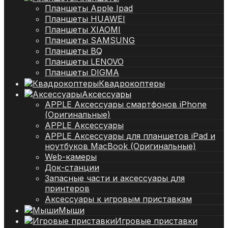
Планшеты Apple Ipad
Планшеты HUAWEI
Планшеты XIAOMI
Планшеты SAMSUNG
Планшеты BQ
Планшеты LENOVO
Планшеты DIGMA
Квадрокоптеры
Аксессуары
APPLE Аксессуары смартфонов iPhone
(Оригинальные)
APPLE Аксессуары
APPLE Аксессуары для планшетов iPad и
ноутбуков MacBook (Оригинальные)
Web-камеры
Док-станции
Запасные части и аксессуары для
принтеров
Аксессуары к игровым приставкам
Мыши
Игровые приставки