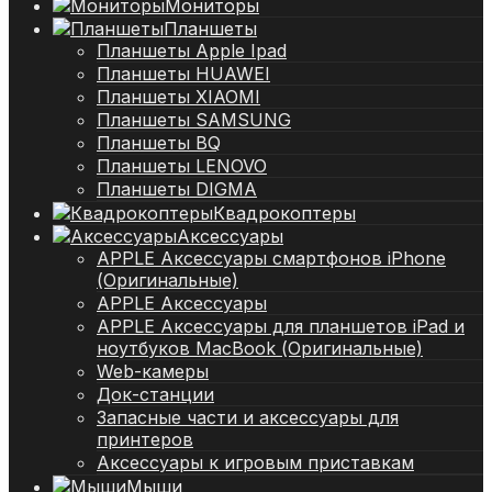
Мониторы
Планшеты
Планшеты Apple Ipad
Планшеты HUAWEI
Планшеты XIAOMI
Планшеты SAMSUNG
Планшеты BQ
Планшеты LENOVO
Планшеты DIGMA
Квадрокоптеры
Аксессуары
APPLE Аксессуары смартфонов iPhone
(Оригинальные)
APPLE Аксессуары
APPLE Аксессуары для планшетов iPad и
ноутбуков MacBook (Оригинальные)
Web-камеры
Док-станции
Запасные части и аксессуары для
принтеров
Аксессуары к игровым приставкам
Мыши