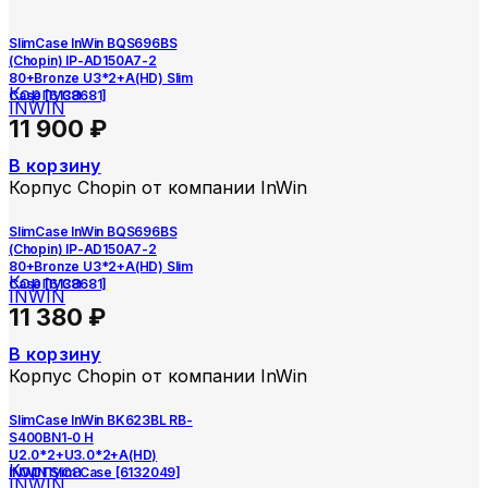
SlimCase InWin BQS696BS
(Chopin) IP-AD150A7-2
80+Bronze U3*2+A(HD) Slim
Корпуса
Case [6138681]
INWIN
11 900
₽
В корзину
Корпус Chopin от компании InWin
SlimCase InWin BQS696BS
(Chopin) IP-AD150A7-2
80+Bronze U3*2+A(HD) Slim
Корпуса
Case [6138681]
INWIN
11 380
₽
В корзину
Корпус Chopin от компании InWin
SlimCase InWin BK623BL RB-
S400BN1-0 H
U2.0*2+U3.0*2+A(HD)
Корпуса
INWIN Slim Case [6132049]
INWIN