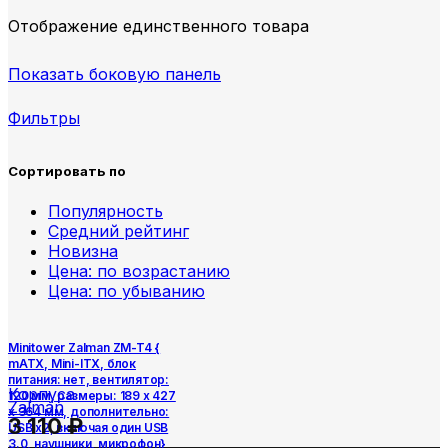
Отображение единственного товара
Показать боковую панель
Фильтры
Сортировать по
Популярность
Средний рейтинг
Новизна
Цена: по возрастанию
Цена: по убыванию
Minitower Zalman ZM-T4 {
mATX, Mini-ITX, блок
питания: нет, вентилятор:
Корпуса
120 мм, размеры: 189 x 427
Zalman
x 364 мм, дополнительно:
3 110
₽
USB x2, включая один USB
3.0, наушники, микрофон}