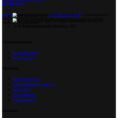
В корзину
Главная
Товар Дополнительное охлаждение
Есть опции еще для 2
+7 495 001 1777
вентиляторов на боковой стенке, есть отверстия для установки
info@complete-store.ru
водяного охлаждения.
2-й Хорошёвский проезд, 9к1
Основное меню
О компании
Контакты
Профиль
Мой аккаунт
Оформление заказа
Корзина
Избранное
Сравнение
Магазин