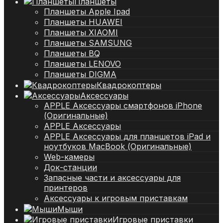
Планшеты
Планшеты Apple Ipad
Планшеты HUAWEI
Планшеты XIAOMI
Планшеты SAMSUNG
Планшеты BQ
Планшеты LENOVO
Планшеты DIGMA
Квадрокоптеры
Аксессуары
APPLE Аксессуары смартфонов iPhone
(Оригинальные)
APPLE Аксессуары
APPLE Аксессуары для планшетов iPad и
ноутбуков MacBook (Оригинальные)
Web-камеры
Док-станции
Запасные части и аксессуары для
принтеров
Аксессуары к игровым приставкам
Мыши
Игровые приставки