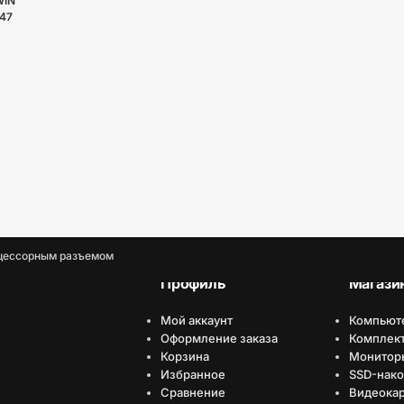
WIN
447
оцессорным разъемом
Профиль
Магази
Мой аккаунт
Компьют
Оформление заказа
Комплек
Корзина
Монитор
Избранное
SSD-нако
Сравнение
Видеока