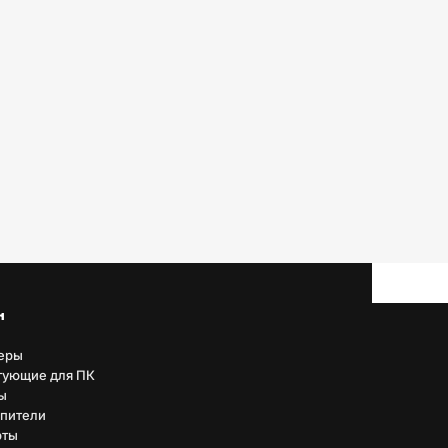
н
еры
тующие для ПК
ы
пители
рты