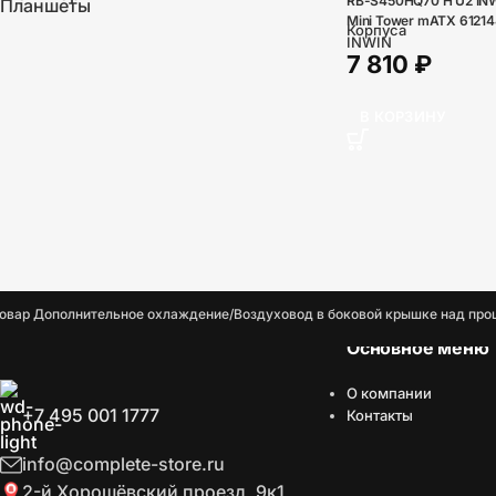
RB-S450HQ70 H U2 IN
Планшеты
Mini Tower mATX 6121
Корпуса
INWIN
7 810
₽
В КОРЗИНУ
овар Дополнительное охлаждение
Воздуховод в боковой крышке над пр
Основное меню
О компании
+7 495 001 1777
Контакты
info@complete-store.ru
2-й Хорошёвский проезд, 9к1